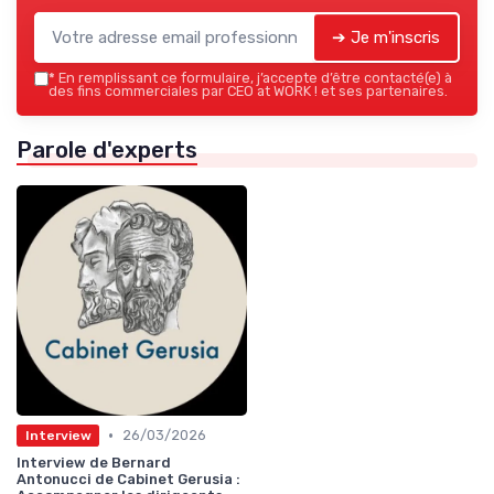
➔ Je m'inscris
*
En remplissant ce formulaire, j’accepte d’être contacté(e) à
des fins commerciales par CEO at WORK ! et ses partenaires.
Parole d'experts
•
26/03/2026
Interview
Interview de Bernard
Antonucci de Cabinet Gerusia :