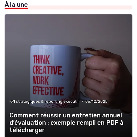
À la une
»
Allocation des ressources
»
Création de valeur durable
•
KPI stratégiques & reporting exécutif
06/12/2025
Comment réussir un entretien annuel
d’évaluation : exemple rempli en PDF à
télécharger