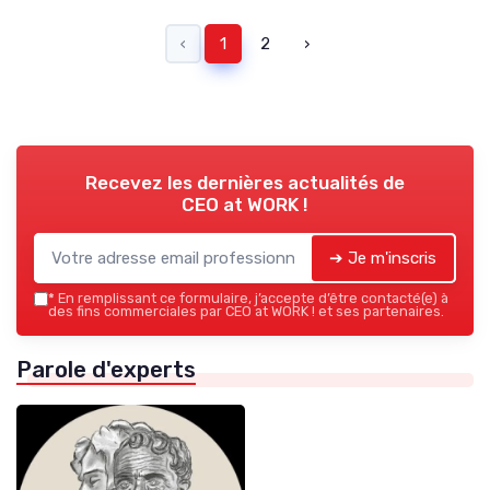
‹
1
2
›
Recevez les dernières actualités de
CEO at WORK !
➔ Je m'inscris
*
En remplissant ce formulaire, j’accepte d’être contacté(e) à
des fins commerciales par CEO at WORK ! et ses partenaires.
Parole d'experts