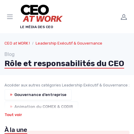
Panneau de gestion des cookies
LE MÉDIA DES CEO
CEO at WORK !
Leadership Exécutif & Gouvernance
Blog
Rôle et responsabilités du CEO
Accéder aux autres catégories Leadership Exécutif & Gouvernance :
»
Gouvernance d’entreprise
»
Animation du COMEX & CODIR
Tout voir
»
Leadership exécutif & prise de décision
À la une
»
Relation avec les actionnaires & investisseurs