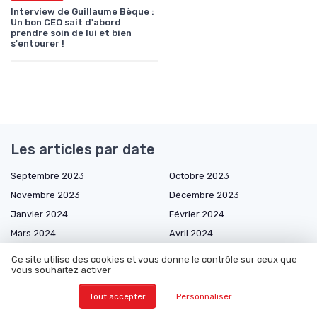
Interview de Guillaume Bèque :
Un bon CEO sait d'abord
prendre soin de lui et bien
s'entourer !
Les articles par date
Septembre 2023
Octobre 2023
Novembre 2023
Décembre 2023
Janvier 2024
Février 2024
Mars 2024
Avril 2024
Mai 2024
Septembre 2024
Ce site utilise des cookies et vous donne le contrôle sur ceux que
vous souhaitez activer
Octobre 2024
Décembre 2024
Janvier 2025
Février 2025
Tout accepter
Personnaliser
Mars 2025
Avril 2025