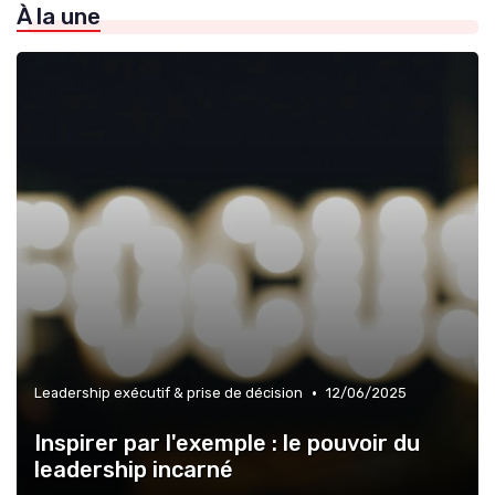
À la une
»
Relation avec les actionnaires & investisseurs
»
Culture d’entreprise & alignement
•
Leadership exécutif & prise de décision
12/06/2025
Inspirer par l'exemple : le pouvoir du
leadership incarné