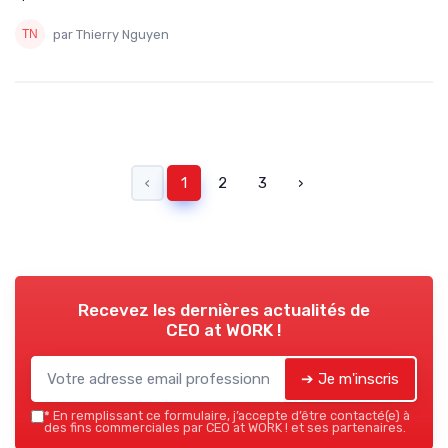
par Thierry Nguyen
‹
1
2
3
›
Recevez les dernières actualités de
CEO at WORK !
➔ Je m'inscris
*
En remplissant ce formulaire, j’accepte d’être contacté(e) à
des fins commerciales par CEO at WORK ! et ses partenaires.