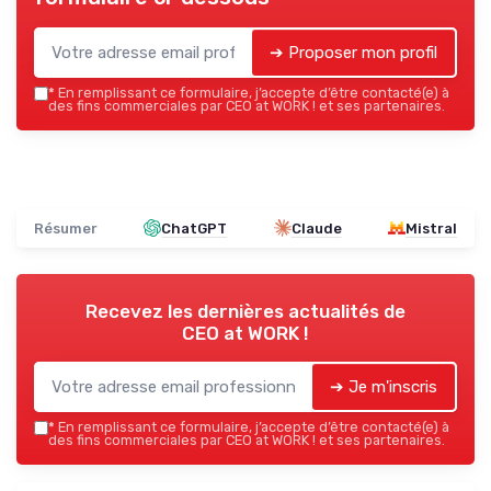
➔ Proposer mon profil
*
En remplissant ce formulaire, j’accepte d’être contacté(e) à
des fins commerciales par CEO at WORK ! et ses partenaires.
Résumer
ChatGPT
Claude
Mistral
Recevez les dernières actualités de
CEO at WORK !
➔ Je m'inscris
*
En remplissant ce formulaire, j’accepte d’être contacté(e) à
des fins commerciales par CEO at WORK ! et ses partenaires.