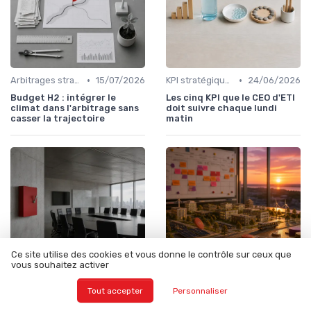
•
•
Arbitrages stratégiques & priorisation
15/07/2026
KPI stratégiques & reporting exécutif
24/06/2026
Budget H2 : intégrer le
Les cinq KPI que le CEO d'ETI
climat dans l'arbitrage sans
doit suivre chaque lundi
casser la trajectoire
matin
Ce site utilise des cookies et vous donne le contrôle sur ceux que
vous souhaitez activer
Tout accepter
Personnaliser
•
•
Gestion des risques & résilience
19/06/2026
Allocation des ressources
18/06/2026