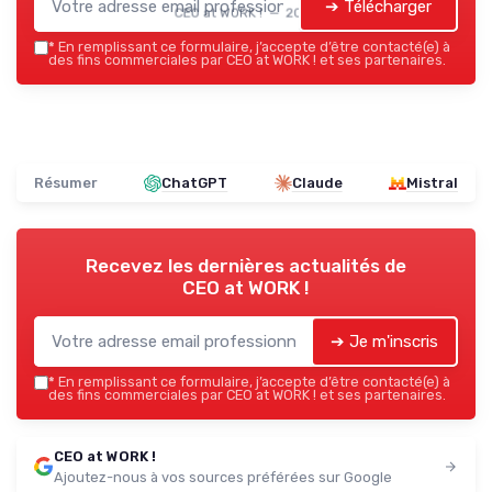
➔ Télécharger
CEO at WORK ! — 2026
*
En remplissant ce formulaire, j’accepte d’être contacté(e) à
des fins commerciales par CEO at WORK ! et ses partenaires.
Résumer
ChatGPT
Claude
Mistral
Recevez les dernières actualités de
CEO at WORK !
➔ Je m'inscris
*
En remplissant ce formulaire, j’accepte d’être contacté(e) à
des fins commerciales par CEO at WORK ! et ses partenaires.
CEO at WORK !
Ajoutez-nous à vos sources préférées sur Google