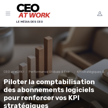
Panneau de gestion des cookies
LE MÉDIA DES CEO
CEO at WORK !
Performance Globale & Exécution
KPI stratégiques & r
Piloter la comptabilisation
des abonnements logiciels
pour renforcer vos KPI
stratégiques