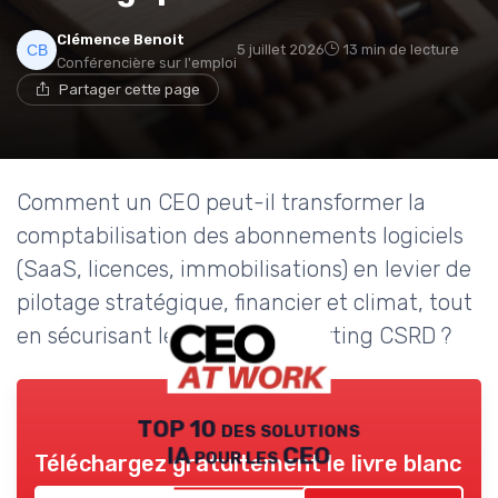
Clémence Benoit
5 juillet 2026
13 min de lecture
Conférencière sur l'emploi
Partager cette page
Comment un CEO peut-il transformer la
comptabilisation des abonnements logiciels
(SaaS, licences, immobilisations) en levier de
pilotage stratégique, financier et climat, tout
en sécurisant les KPI et le reporting CSRD ?
TOP 10 des solutions
IA pour les CEO
Téléchargez gratuitement le livre blanc