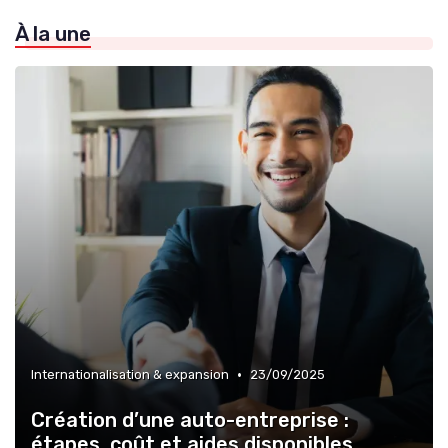
À la une
»
Création de synergies
•
Internationalisation & expansion
23/09/2025
Création d’une auto-entreprise :
étapes, coût et aides disponibles