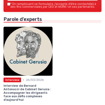
*
En remplissant ce formulaire, j’accepte d’être contacté(e) à
des fins commerciales par CEO at WORK ! et ses partenaires.
Parole d'experts
•
26/03/2026
Interview
Interview de Bernard
Antonucci de Cabinet Gerusia :
Accompagner les dirigeants
face aux défis complexes
d’aujourd’hui