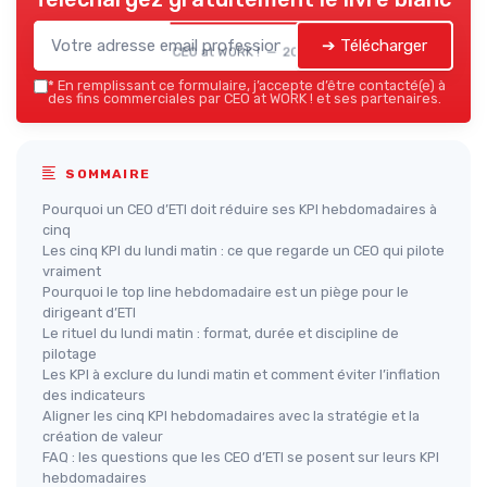
➔ Télécharger
CEO at WORK ! — 2026
*
En remplissant ce formulaire, j’accepte d’être contacté(e) à
des fins commerciales par CEO at WORK ! et ses partenaires.
SOMMAIRE
Pourquoi un CEO d’ETI doit réduire ses KPI hebdomadaires à
cinq
Les cinq KPI du lundi matin : ce que regarde un CEO qui pilote
vraiment
Pourquoi le top line hebdomadaire est un piège pour le
dirigeant d’ETI
Le rituel du lundi matin : format, durée et discipline de
pilotage
Les KPI à exclure du lundi matin et comment éviter l’inflation
des indicateurs
Aligner les cinq KPI hebdomadaires avec la stratégie et la
création de valeur
FAQ : les questions que les CEO d’ETI se posent sur leurs KPI
hebdomadaires