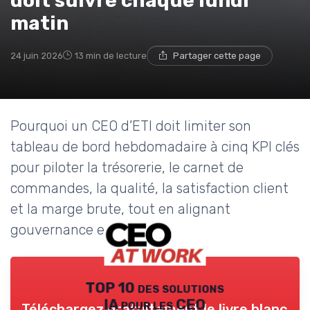
doit suivre chaque lundi
matin
24 juin 2026
13 min de lecture
Partager cette page
Pourquoi un CEO d’ETI doit limiter son
tableau de bord hebdomadaire à cinq KPI clés
pour piloter la trésorerie, le carnet de
commandes, la qualité, la satisfaction client
et la marge brute, tout en alignant
gouvernance et stratégie.
TOP 10 des solutions
IA pour les CEO
Téléchargez gratuitement le livre blanc