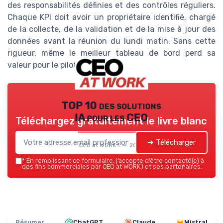
des responsabilités définies et des contrôles réguliers.
Chaque KPI doit avoir un propriétaire identifié, chargé
de la collecte, de la validation et de la mise à jour des
données avant la réunion du lundi matin. Sans cette
rigueur, même le meilleur tableau de bord perd sa
valeur pour le pilotage de l’entreprise.
TOP 10 des solutions
IA pour les CEO
Téléchargez gratuitement le livre blanc
➔ Télécharger
CEO at WORK ! — 2026
*
En remplissant ce formulaire, j’accepte d’être contacté(e) à
des fins commerciales par CEO at WORK ! et ses partenaires.
Résumer
ChatGPT
Claude
Mistral