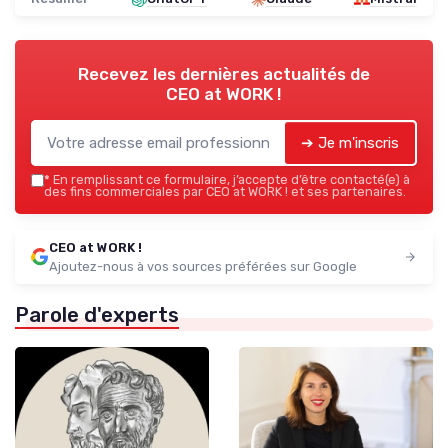
Recevez les dernières actualités de
CEO at WORK !
➔ Je m'inscris
*
En remplissant ce formulaire, j’accepte d’être contacté(e) à
des fins commerciales par CEO at WORK ! et ses partenaires.
CEO at WORK !
Ajoutez-nous à vos sources préférées sur Google
Parole d'experts