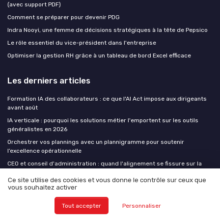
(avec support PDF)
Comment se préparer pour devenir PDG
Indra Nooyi, une femme de décisions stratégiques à la tête de Pepsico
Le rôle essentiel du vice-président dans l'entreprise
Optimiser la gestion RH grâce à un tableau de bord Excel efficace
Les derniers articles
Formation IA des collaborateurs : ce que l'AI Act impose aux dirigeants
avant août
IA verticale : pourquoi les solutions métier l'emportent sur les outils
généralistes en 2026
Orchestrer vos plannings avec un plannigramme pour soutenir
l’excellence opérationnelle
CEO et conseil d'administration : quand l'alignement se fissure sur la
stratégie IA
Ce site utilise des cookies et vous donne le contrôle sur ceux que
Vitrail et architecture d'intérieur : lumière sur un artisanat d'exception
vous souhaitez activer
Tout accepter
Personnaliser
CEO at WORK !