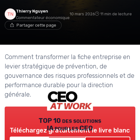
Thierry Nguyen
10 mars 2026
11 min de lecture
Commentateur économique
Partager cette page
Comment transformer la fiche entreprise en
levier stratégique de prévention, de
gouvernance des risques professionnels et de
performance durable pour la direction
générale.
TOP 10 des solutions
IA pour les CEO
Téléchargez gratuitement le livre blanc