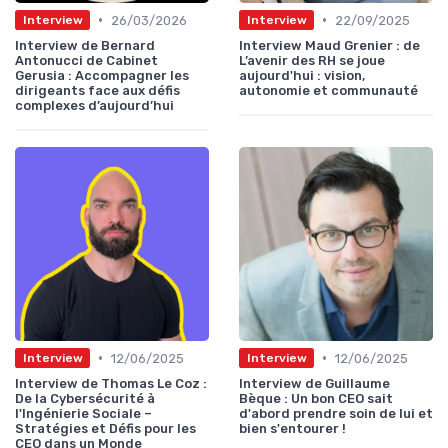
•
•
26/03/2026
22/09/2025
Interview
Interview
Interview de Bernard
Interview Maud Grenier : de
Antonucci de Cabinet
L’avenir des RH se joue
Gerusia : Accompagner les
aujourd'hui : vision,
dirigeants face aux défis
autonomie et communauté
complexes d’aujourd’hui
•
•
12/06/2025
12/06/2025
Interview
Interview
Interview de Thomas Le Coz :
Interview de Guillaume
De la Cybersécurité à
Bèque : Un bon CEO sait
l'Ingénierie Sociale –
d'abord prendre soin de lui et
Stratégies et Défis pour les
bien s'entourer !
CEO dans un Monde