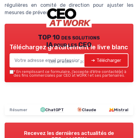
régulières en comité de direction pour ajuster les
mesures de prévention.
TOP 10 des solutions
IA pour les CEO
Téléchargez gratuitement le livre blanc
➔ Télécharger
CEO at WORK ! — 2026
*
En remplissant ce formulaire, j’accepte d’être contacté(e) à
des fins commerciales par CEO at WORK ! et ses partenaires.
Résumer
ChatGPT
Claude
Mistral
Recevez les dernières actualités de