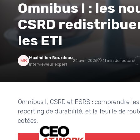
Omnibus I : les no
CSRD redistribuen
les ETI
Maximilien Bourdeau
24 avril 2026
11 min de lecture
Intervieweur expert
Omnibus I, CSRD et ESRS : comprendre les n
reporting de durabilité, et la feuille de r
cotées.