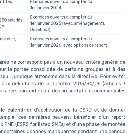
entités
Exercices ouverts à compter du
1er janvier 2024
Exercices ouverts à compter du
250 salariés,
1er janvier 2025 (avec aménagements
 CA
Omnibus I)
omptable,
Exercices ouverts à compter du
1er janvier 2026, avec options de report
res ne correspond pas à un nouveau critère général de
 sur la portée consolidée de certains groupes et à des
euil juridique autonome dans la directive. Pour éviter
 aux définitions de la directive 2013/34/UE (articles 3
repris hors contexte ou à des présentations commerciales
le calendrier
d’application de la CSRD et de donner
mple, ces dernières peuvent bénéficier d’un report
aux PME (ESRS for listed SMEs) et d’une phase de montée
iquer certaines données manquantes pendant une période