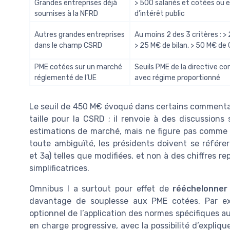
Grandes entreprises déjà
> 500 salariés et cotées ou 
soumises à la NFRD
d’intérêt public
Autres grandes entreprises
Au moins 2 des 3 critères : > 
dans le champ CSRD
> 25 M€ de bilan, > 50 M€ de
PME cotées sur un marché
Seuils PME de la directive c
réglementé de l’UE
avec régime proportionné
Le seuil de 450 M€ évoqué dans certains commentai
taille pour la CSRD ; il renvoie à des discussions
estimations de marché, mais ne figure pas comme s
toute ambiguïté, les présidents doivent se référer
et 3a) telles que modifiées, et non à des chiffres 
simplificatrices.
Omnibus I a surtout pour effet de
rééchelonner 
davantage de souplesse aux PME cotées. Par exe
optionnel de l’application des normes spécifiques 
en charge progressive, avec la possibilité d’expl