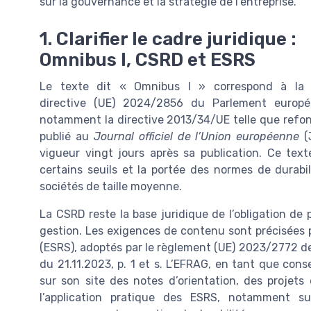
sur la gouvernance et la stratégie de l’entreprise.
1. Clarifier le cadre juridique :
Omnibus I, CSRD et ESRS
Le texte dit « Omnibus I » correspond à la
directive (UE) 2024/2856 du Parlement europ
notamment la directive 2013/34/UE telle que refond
publié au
Journal officiel de l’Union européenne
(J
vigueur vingt jours après sa publication. Ce text
certains seuils et la portée des normes de durabili
sociétés de taille moyenne.
La CSRD reste la base juridique de l’obligation de 
gestion. Les exigences de contenu sont précisées 
(ESRS), adoptés par le règlement (UE) 2023/2772 de
du 21.11.2023, p. 1 et s. L’EFRAG, en tant que con
sur son site des notes d’orientation, des projets
l’application pratique des ESRS, notamment su