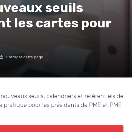
uveaux seuils
t les cartes pour
Partager cette page
ouveaux seuils, calendriers et référentiels de
oute pratique pour les présidents de PME et PME