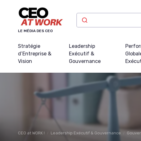
Panneau de gestion des cookies
LE MÉDIA DES CEO
Stratégie
Leadership
Perfo
d’Entreprise &
Exécutif &
Global
Vision
Gouvernance
Exécu
CEO at WORK !
Leadership Exécutif & Gouvernance
Gouver