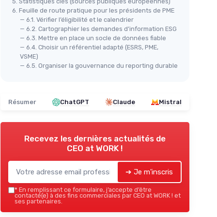
5. Statistiques clés (sources publiques européennes)
6. Feuille de route pratique pour les présidents de PME
— 6.1. Vérifier l’éligibilité et le calendrier
— 6.2. Cartographier les demandes d’information ESG
— 6.3. Mettre en place un socle de données fiable
— 6.4. Choisir un référentiel adapté (ESRS, PME,
VSME)
— 6.5. Organiser la gouvernance du reporting durable
Résumer
ChatGPT
Claude
Mistral
Recevez les dernières actualités de
CEO at WORK !
➔ Je m'inscris
*
En remplissant ce formulaire, j’accepte d’être
contacté(e) à des fins commerciales par CEO at WORK ! et
ses partenaires.