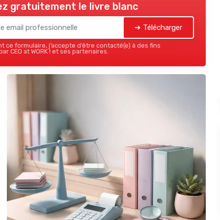
z gratuitement le livre blanc
➔ Télécharger
 ce formulaire, j’accepte d’être contacté(e) à des fins
ar CEO at WORK ! et ses partenaires.