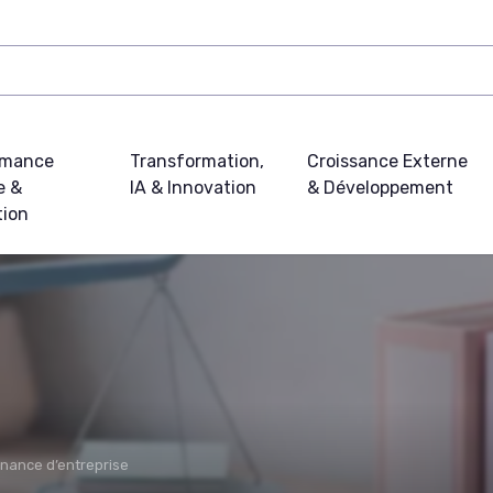
rmance
Transformation,
Croissance Externe
e &
IA & Innovation
& Développement
tion
nance d’entreprise