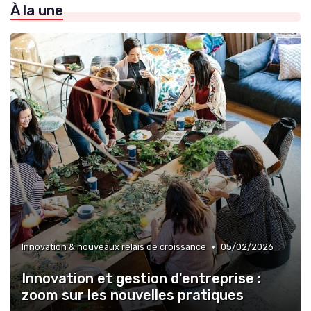
À la une
»
Organisation agile & scalable
»
Futur du travail & des organisations
•
Innovation & nouveaux relais de croissance
05/02/2026
Innovation et gestion d'entreprise :
zoom sur les nouvelles pratiques