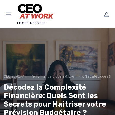
Panneau de gestion des cookies
LE MÉDIA DES CEO
CEO at WORK !
Performance Globale & Exécution
KPI stratégiques & r
Décodez la Complexité
Financière: Quels Sont les
Secrets pour Maîtriser votre
Prévision Budgétaire ?