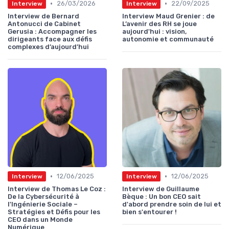
•
•
26/03/2026
22/09/2025
Interview
Interview
Interview de Bernard
Interview Maud Grenier : de
Antonucci de Cabinet
L’avenir des RH se joue
Gerusia : Accompagner les
aujourd'hui : vision,
dirigeants face aux défis
autonomie et communauté
complexes d’aujourd’hui
•
•
12/06/2025
12/06/2025
Interview
Interview
Interview de Thomas Le Coz :
Interview de Guillaume
De la Cybersécurité à
Bèque : Un bon CEO sait
l'Ingénierie Sociale –
d'abord prendre soin de lui et
Stratégies et Défis pour les
bien s'entourer !
CEO dans un Monde
Numérique