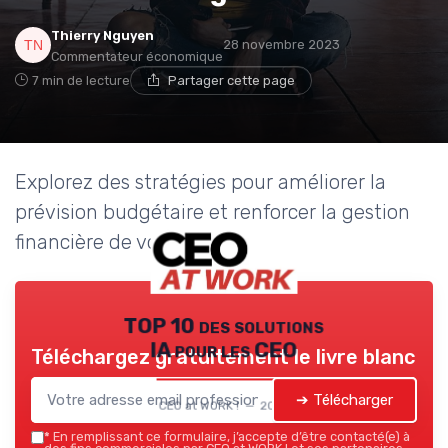
Thierry Nguyen
28 novembre 2023
Commentateur économique
7 min de lecture
Partager cette page
Explorez des stratégies pour améliorer la
prévision budgétaire et renforcer la gestion
financière de votre entreprise.
TOP 10 des solutions
IA pour les CEO
Téléchargez gratuitement le livre blanc
➔ Télécharger
CEO at WORK ! — 2026
*
En remplissant ce formulaire, j’accepte d’être contacté(e) à