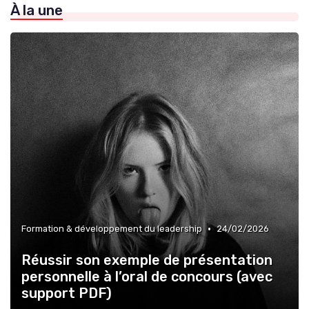
À la une
»
Coaching exécutif & mentoring
»
Évolution du rôle de CEO
•
Formation & développement du leadership
24/02/2026
Réussir son exemple de présentation
personnelle à l’oral de concours (avec
support PDF)