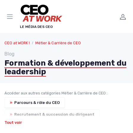
Panneau de gestion des cookies
LE MÉDIA DES CEO
CEO at WORK !
Métier & Carrière de CEO
Blog
Formation & développement du
leadership
Accéder aux autres catégories Métier & Carrière de CEO :
»
Parcours & rôle du CEO
»
Recrutement & succession du dirigeant
Tout voir
»
Rémunération & incentives exécutifs