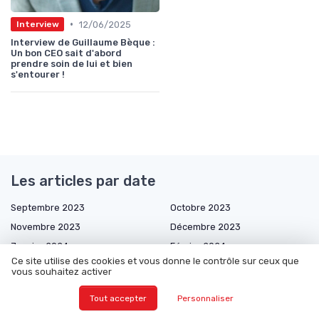
•
12/06/2025
Interview
Interview de Guillaume Bèque :
Un bon CEO sait d'abord
prendre soin de lui et bien
s'entourer !
Les articles par date
Septembre 2023
Octobre 2023
Novembre 2023
Décembre 2023
Janvier 2024
Février 2024
Ce site utilise des cookies et vous donne le contrôle sur ceux que
Mars 2024
Avril 2024
vous souhaitez activer
Mai 2024
Septembre 2024
Tout accepter
Personnaliser
Octobre 2024
Décembre 2024