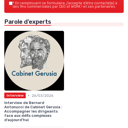
*
En remplissant ce formulaire, j’accepte d’être contacté(e) à
des fins commerciales par CEO at WORK ! et ses partenaires.
Parole d'experts
•
26/03/2026
Interview
Interview de Bernard
Antonucci de Cabinet Gerusia :
Accompagner les dirigeants
face aux défis complexes
d’aujourd’hui