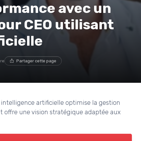
formance avec un
our CEO utilisant
icielle
ure
Partager cette page
telligence artificielle optimise la gestion
 et offre une vision stratégique adaptée aux