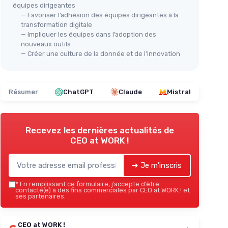
équipes dirigeantes
— Favoriser l’adhésion des équipes dirigeantes à la
transformation digitale
— Impliquer les équipes dans l’adoption des
nouveaux outils
— Créer une culture de la donnée et de l’innovation
Résumer
ChatGPT
Claude
Mistral
Recevez les dernières actualités de
CEO at WORK !
➔ Je m'inscris
*
En remplissant ce formulaire, j’accepte d’être
contacté(e) à des fins commerciales par CEO at WORK ! et
ses partenaires.
CEO at WORK !