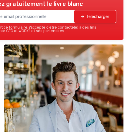
z gratuitement le livre blanc
➔ Télécharger
 ce formulaire, j’accepte d’être contacté(e) à des fins
ar CEO at WORK ! et ses partenaires.