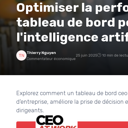
Optimiser la per
tableau de bord p
l'intelligence artif
Thierry Nguyen
25 juin 2025
10 min de lect
Commentateur économique
Explorez comment un tableau de bord ceo in
d’entreprise, améliore la prise de décision
dirigeants.