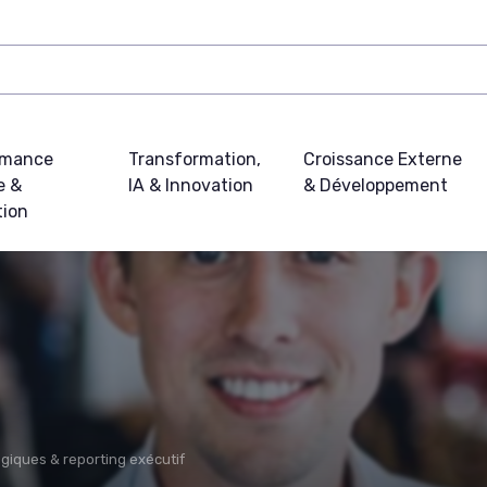
rmance
Transformation,
Croissance Externe
e &
IA & Innovation
& Développement
tion
égiques & reporting exécutif