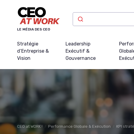
Panneau de gestion des cookies
LE MÉDIA DES CEO
Stratégie
Leadership
Perfo
d’Entreprise &
Exécutif &
Global
Vision
Gouvernance
Exécu
CEO at WORK !
Performance Globale & Exécution
KPI strat