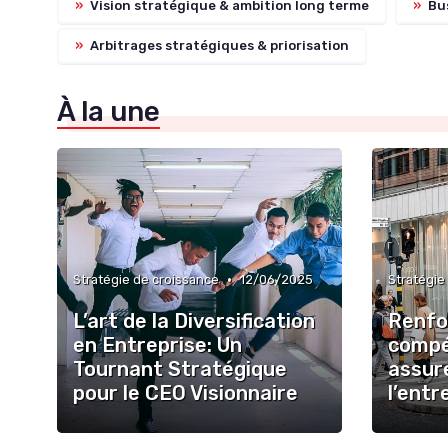
»
Vision stratégique & ambition long terme
»
Bus
»
Arbitrages stratégiques & priorisation
À la une
•
Stratégie de croissance
12/06/2025
Stratégie
L’art de la Diversification
Renfor
en Entreprise: Un
compé
Tournant Stratégique
assure
pour le CEO Visionnaire
l’entr