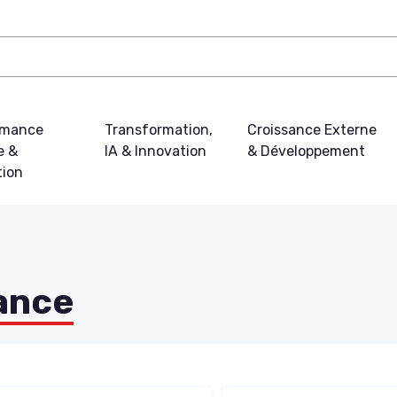
rmance
Transformation,
Croissance Externe
e &
IA & Innovation
& Développement
tion
sance