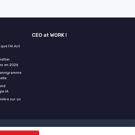
CEO at WORK !
que l'AI Act
métier
tes en 2026
plannigramme
elle
uand
gie IA
umière sur un
t les CEO