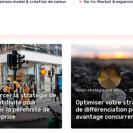
iness model & création de valeur
»
Go-to-Market & expansi
•
 de croissance
28/02/2026
•
Vision stratégique & ambition long terme
2
cer la stratégie de
titivité pour
Optimiser votre str
r la pérennité de
de différenciation 
eprise
avantage concurren