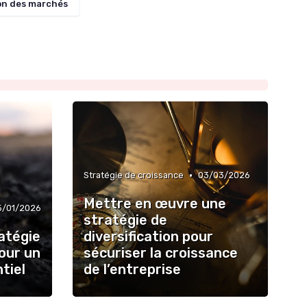
on des marchés
•
Stratégie de croissance
03/03/2026
Mettre en œuvre une
5/01/2026
stratégie de
atégie
diversification pour
pour un
sécuriser la croissance
tiel
de l’entreprise