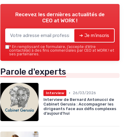
Recevez les dernières actualités de
CEO at WORK !
➔ Je m'inscris
*
En remplissant ce formulaire, j’accepte d’être
contacté(e) à des fins commerciales par CEO at WORK ! et
ses partenaires.
Parole d'experts
•
26/03/2026
Interview
Interview de Bernard Antonucci de
Cabinet Gerusia : Accompagner les
dirigeants face aux défis complexes
d’aujourd’hui