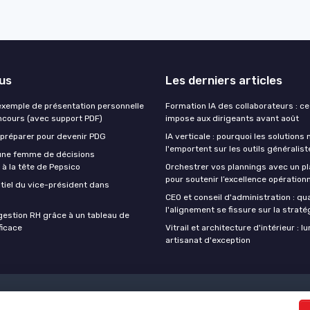
lus
Les derniers articles
exemple de présentation personnelle
Formation IA des collaborateurs : ce 
oncours (avec support PDF)
impose aux dirigeants avant août
préparer pour devenir PDG
IA verticale : pourquoi les solutions 
l'emportent sur les outils généralis
 une femme de décisions
à la tête de Pepsico
Orchestrer vos plannings avec un 
pour soutenir l’excellence opérationn
ntiel du vice-président dans
CEO et conseil d'administration : q
l'alignement se fissure sur la straté
gestion RH grâce à un tableau de
ficace
Vitrail et architecture d'intérieur : l
artisanat d'exception
 légales
Politique de confidentialité
Grande Enquête 2025 sur L'IA e