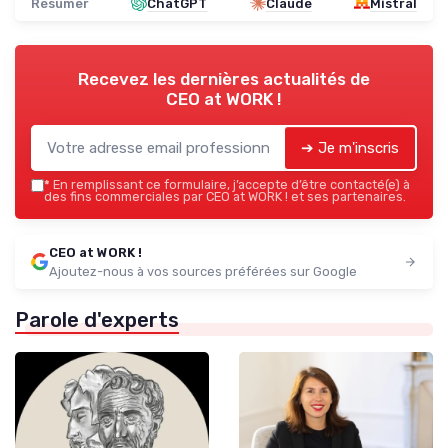
Résumer
ChatGPT
Claude
Mistral
Recevez les dernières actualités de
CEO at WORK !
➔ Je m'inscris
*
En remplissant ce formulaire, j’accepte d’être contacté(e) à
des fins commerciales par CEO at WORK ! et ses partenaires.
CEO at WORK !
Ajoutez-nous à vos sources préférées sur Google
Parole d'experts