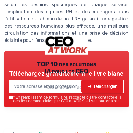
selon les besoins spécifiques de chaque service.
L’implication des équipes RH et des managers dans
l’utilisation du tableau de bord RH garantit une gestion
des ressources humaines plus efficace, une meilleure
circulation des informations et une prise de décision
éclairée pour l’ensemble de l’entreprise.
TOP 10 des solutions
IA pour les CEO
Téléchargez gratuitement le livre blanc
➔ Télécharger
CEO at WORK ! — 2026
*
En remplissant ce formulaire, j’accepte d’être contacté(e) à
des fins commerciales par CEO at WORK ! et ses partenaires.