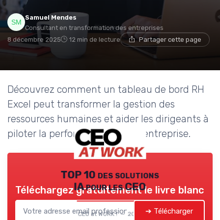
Samuel Mendes
Consultant en transformation des entreprises
8 décembre 2025
12 min de lecture
Partager cette page
Découvrez comment un tableau de bord RH
Excel peut transformer la gestion des
ressources humaines et aider les dirigeants à
piloter la performance de leur entreprise.
TOP 10 des solutions
IA pour les CEO
Téléchargez gratuitement le livre blanc
➔ Télécharger
CEO at WORK ! — 2026