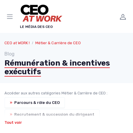
Panneau de gestion des cookies
LE MÉDIA DES CEO
CEO at WORK !
Métier & Carrière de CEO
Blog
Rémunération & incentives
exécutifs
Accéder aux autres catégories Métier & Carrière de CEO :
»
Parcours & rôle du CEO
»
Recrutement & succession du dirigeant
Tout voir
»
Formation & développement du leadership