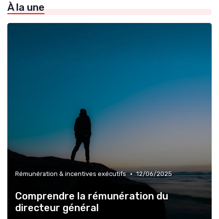
À la une
»
Coaching exécutif & mentoring
»
Évolution du rôle de CEO
•
Rémunération & incentives exécutifs
12/06/2025
Comprendre la rémunération du
directeur général