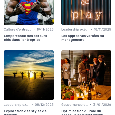
•
•
Culture d’entreprise & alignement
19/11/2025
Leadership exécutif & prise de décision
18/11/2025
L'importance des acteurs
Les approches variées du
clés dans l'entreprise
management
•
•
Leadership exécutif & prise de décision
08/12/2025
Gouvernance d’entreprise
31/01/2026
Exploration des styles de
Optimisation du rôle du
gestion
conseil d'administration