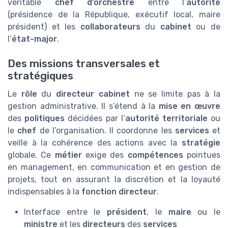
véritable
chef d’orchestre
entre l’
autorité
(présidence de la République, exécutif local, maire
président) et les
collaborateurs
du
cabinet
ou de
l’
état-major
.
Des missions transversales et
stratégiques
Le
rôle
du
directeur cabinet
ne se limite pas à la
gestion administrative. Il s’étend à la
mise en œuvre
des
politiques
décidées par l’
autorité territoriale
ou
le
chef
de l’organisation. Il coordonne les
services
et
veille à la cohérence des actions avec la
stratégie
globale. Ce
métier
exige des
compétences
pointues
en management, en communication et en gestion de
projets, tout en assurant la discrétion et la loyauté
indispensables à la
fonction directeur
.
Interface entre le
président
, le
maire
ou le
ministre
et les
directeurs
des
services