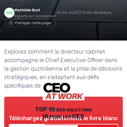
Mathilde Buit
23 mai 2025
11 min de lecture
Experte en recrutement
Partager cette page
Explorez comment le directeur cabinet
accompagne le Chief Executive Officer dans
la gestion quotidienne et la prise de décisions
stratégiques, en s'adaptant aux défis
spécifiques de l'entreprise.
TOP 10 des solutions
IA pour les CEO
Téléchargez gratuitement le livre blanc