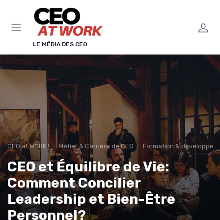
Panneau de gestion des cookies
LE MÉDIA DES CEO
CEO at WORK !
Métier & Carrière de CEO
Formation & développeme
CEO et Équilibre de Vie:
Comment Concilier
Leadership et Bien-Être
Personnel?