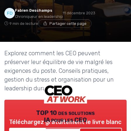
Fabien Deschamps
11 décembre 2023
Chroniqueur en leadership
9 min de lecture
Partager cette page
Explorez comment les CEO peuvent
préserver leur équilibre de vie malgré les
exigences du poste. Conseils pratiques,
gestion du stress et organisation pour un
leadership durable.
TOP 10 des solutions
IA pour les CEO
Téléchargez gratuitement le livre blanc