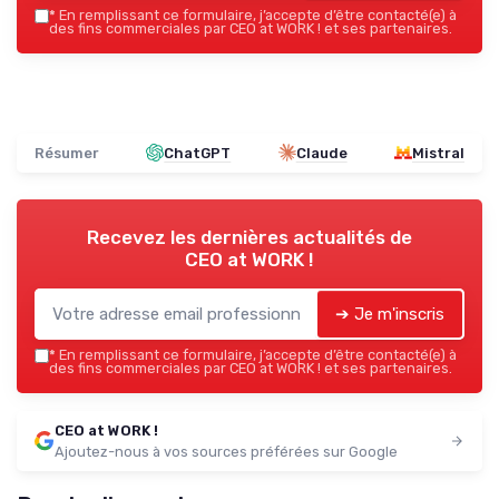
*
En remplissant ce formulaire, j’accepte d’être contacté(e) à
des fins commerciales par CEO at WORK ! et ses partenaires.
Résumer
ChatGPT
Claude
Mistral
Recevez les dernières actualités de
CEO at WORK !
➔ Je m'inscris
*
En remplissant ce formulaire, j’accepte d’être contacté(e) à
des fins commerciales par CEO at WORK ! et ses partenaires.
CEO at WORK !
Ajoutez-nous à vos sources préférées sur Google