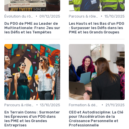
•
•
Évolution du rôle de CEO
09/12/2025
Parcours & rôle du CEO
15/10/2025
Du PDG de PME au Leader de
Les Hauts et les Bas d'un PDG
Multinationale: Franc Jeu sur
: Surpasser les Défis dans les
les Défis et les Tempêtes
PME et les Grands Groupes
•
•
Parcours & rôle du CEO
13/10/2025
Formation & développement du leadership
21/11/2025
En Terrain Connu : Surmonter
CEO et Autodiscipline: La Clé
les Épreuves d'un PDG dans
pour l'Accélération de la
les PME et les Grandes
Croissance Personnelle et
Entreprises
Professionnelle