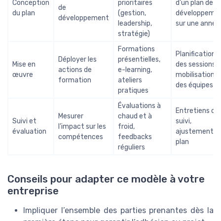
Conception
prioritaires
d’un plan de
de
du plan
(gestion,
développeme
développement
leadership,
sur une année
stratégie)
Formations
Planification
Déployer les
présentielles,
Mise en
des sessions,
actions de
e-learning,
œuvre
mobilisation
formation
ateliers
des équipes
pratiques
Évaluations à
Entretiens de
Mesurer
chaud et à
Suivi et
suivi,
l’impact sur les
froid,
évaluation
ajustements 
compétences
feedbacks
plan
réguliers
Conseils pour adapter ce modèle à votre
entreprise
Impliquer l’ensemble des parties prenantes dès la