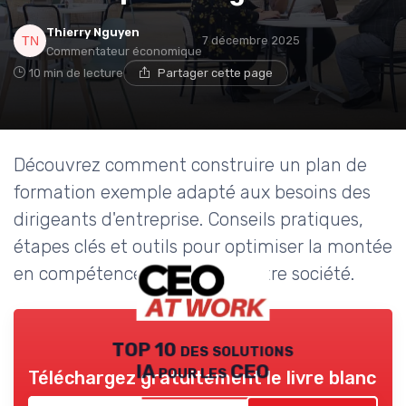
Thierry Nguyen
7 décembre 2025
Commentateur économique
10 min de lecture
Partager cette page
Découvrez comment construire un plan de
formation exemple adapté aux besoins des
dirigeants d'entreprise. Conseils pratiques,
étapes clés et outils pour optimiser la montée
en compétences au sein de votre société.
TOP 10 des solutions
IA pour les CEO
Téléchargez gratuitement le livre blanc