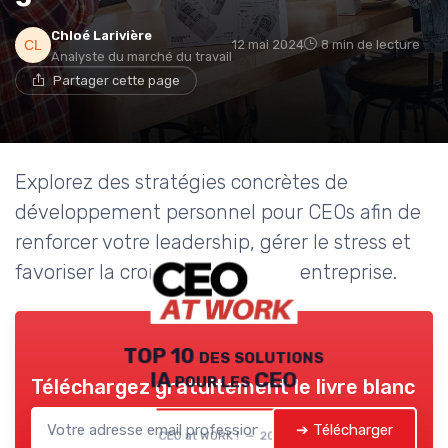
Chloé Larivière
12 mai 2024
8 min de lecture
Analyste du marché du travail
Partager cette page
Explorez des stratégies concrètes de
développement personnel pour CEOs afin de
renforcer votre leadership, gérer le stress et
favoriser la croissance de votre entreprise.
TOP 10 des solutions
IA pour les CEO
Téléchargez gratuitement le livre blanc
➔ Télécharger
CEO at WORK ! — 2026