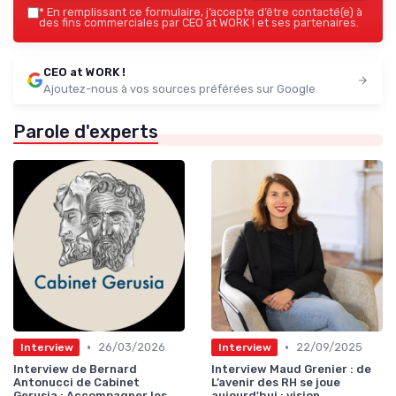
*
En remplissant ce formulaire, j’accepte d’être contacté(e) à
des fins commerciales par CEO at WORK ! et ses partenaires.
CEO at WORK !
Ajoutez-nous à vos sources préférées sur Google
Parole d'experts
•
•
26/03/2026
22/09/2025
Interview
Interview
Interview de Bernard
Interview Maud Grenier : de
Antonucci de Cabinet
L’avenir des RH se joue
Gerusia : Accompagner les
aujourd'hui : vision,