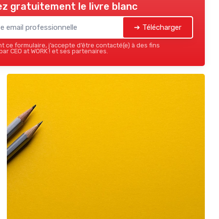
z gratuitement le livre blanc
➔ Télécharger
 ce formulaire, j’accepte d’être contacté(e) à des fins
ar CEO at WORK ! et ses partenaires.