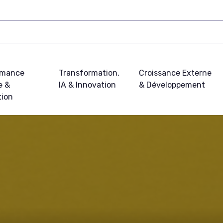
rmance
Transformation,
Croissance Externe
e &
IA & Innovation
& Développement
tion