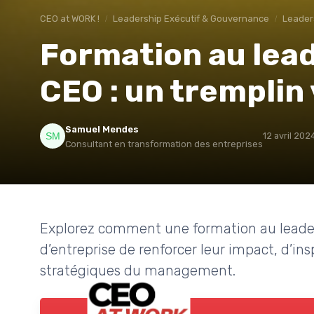
CEO at WORK !
Leadership Exécutif & Gouvernance
Leaders
Formation au lead
CEO : un tremplin 
Samuel Mendes
12 avril 202
Consultant en transformation des entreprises
Explorez comment une formation au leade
d’entreprise de renforcer leur impact, d’insp
stratégiques du management.