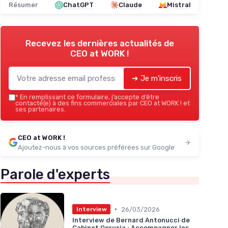
Résumer
ChatGPT
Claude
Mistral
Recevez les dernières actualités de
CEO at WORK !
➔ Je m'inscris
*
En remplissant ce formulaire, j’accepte d’être
contacté(e) à des fins commerciales par CEO at WORK ! et
ses partenaires.
CEO at WORK !
Ajoutez-nous à vos sources préférées sur Google
Parole d'experts
•
26/03/2026
Interview
Interview de Bernard Antonucci de
Cabinet Gerusia : Accompagner les