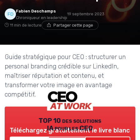
Fabien Deschamps
19 septembre 2023
Chroniqueur en leadership
11 min de lecture
Partager cette page
Guide stratégique pour CEO : structurer un
personal branding crédible sur LinkedIn,
maîtriser réputation et contenu, et
transformer votre image en avantage
compétitif.
TOP 10 des solutions
IA pour les CEO
Téléchargez gratuitement le livre blanc