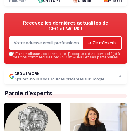
Résumer
ChatGPT
Claude
Mistral
Recevez les dernières actualités de
CEO at WORK !
➔ Je m'inscris
*
En remplissant ce formulaire, j’accepte d’être contacté(e) à
des fins commerciales par CEO at WORK ! et ses partenaires.
CEO at WORK !
Ajoutez-nous à vos sources préférées sur Google
Parole d'experts