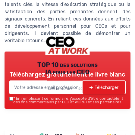
talents clés, la vitesse d’exécution stratégique ou la
satisfaction des parties prenantes donnent des
signaux concrets. En reliant ces données aux efforts
de développement personnel pour CEOs et pour
dirigeants, il devient possible de démontrer un
véritable retour sur investissement.
TOP 10 des solutions
IA pour les CEO
Téléchargez gratuitement le livre blanc
➔ Télécharger
CEO at WORK ! — 2026
*
En remplissant ce formulaire, j’accepte d’être contacté(e) à
des fins commerciales par CEO at WORK ! et ses partenaires.