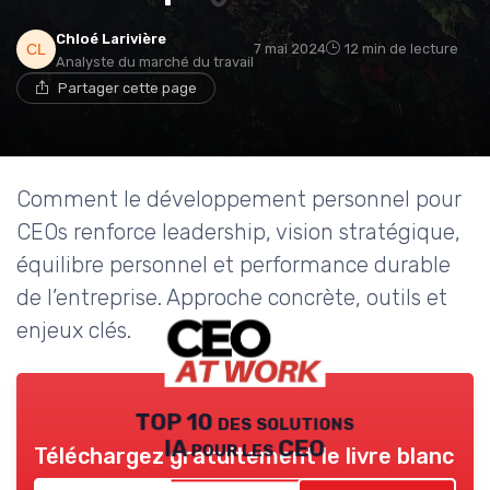
Chloé Larivière
7 mai 2024
12 min de lecture
Analyste du marché du travail
Partager cette page
Comment le développement personnel pour
CEOs renforce leadership, vision stratégique,
équilibre personnel et performance durable
de l’entreprise. Approche concrète, outils et
enjeux clés.
TOP 10 des solutions
IA pour les CEO
Téléchargez gratuitement le livre blanc