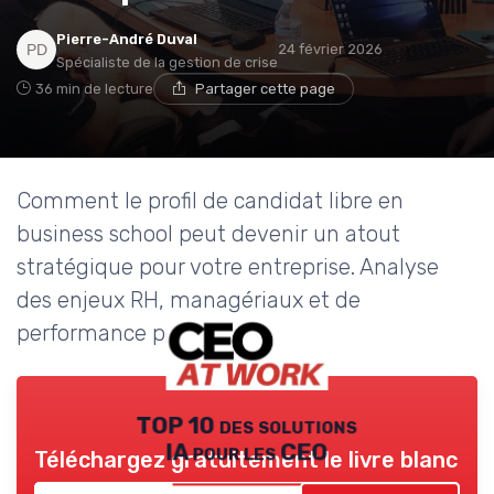
Pierre-André Duval
24 février 2026
Spécialiste de la gestion de crise
36 min de lecture
Partager cette page
Comment le profil de candidat libre en
business school peut devenir un atout
stratégique pour votre entreprise. Analyse
des enjeux RH, managériaux et de
performance pour dirigeants.
TOP 10 des solutions
IA pour les CEO
Téléchargez gratuitement le livre blanc