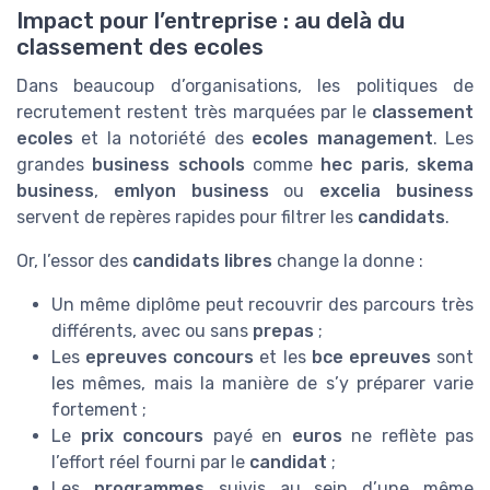
Impact pour l’entreprise : au delà du
classement des ecoles
Dans beaucoup d’organisations, les politiques de
recrutement restent très marquées par le
classement
ecoles
et la notoriété des
ecoles management
. Les
grandes
business schools
comme
hec paris
,
skema
business
,
emlyon business
ou
excelia business
servent de repères rapides pour filtrer les
candidats
.
Or, l’essor des
candidats libres
change la donne :
Un même diplôme peut recouvrir des parcours très
différents, avec ou sans
prepas
;
Les
epreuves concours
et les
bce epreuves
sont
les mêmes, mais la manière de s’y préparer varie
fortement ;
Le
prix concours
payé en
euros
ne reflète pas
l’effort réel fourni par le
candidat
;
Les
programmes
suivis au sein d’une même