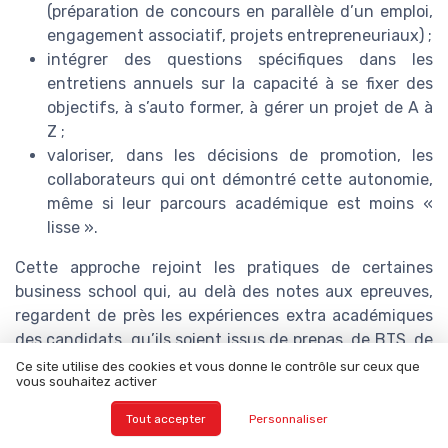
(préparation de concours en parallèle d’un emploi,
engagement associatif, projets entrepreneuriaux) ;
intégrer des questions spécifiques dans les
entretiens annuels sur la capacité à se fixer des
objectifs, à s’auto former, à gérer un projet de A à
Z ;
valoriser, dans les décisions de promotion, les
collaborateurs qui ont démontré cette autonomie,
même si leur parcours académique est moins «
lisse ».
Cette approche rejoint les pratiques de certaines
business school qui, au delà des notes aux epreuves,
regardent de près les expériences extra académiques
des candidats, qu’ils soient issus de prepas, de BTS, de
licences ou en candidat libre.
Ce site utilise des cookies et vous donne le contrôle sur ceux que
vous souhaitez activer
S’inspirer des trajectoires atypiques à
Tout accepter
Personnaliser
forte valeur ajoutée