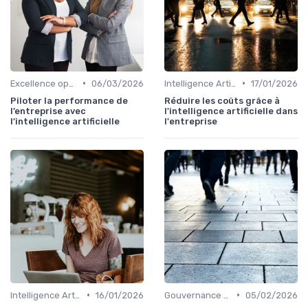
•
•
Excellence opérationnelle
06/03/2026
Intelligence Artificielle & stratégie
17/01/2026
Piloter la performance de
Réduire les coûts grâce à
l’entreprise avec
l'intelligence artificielle dans
l’intelligence artificielle
l'entreprise
•
•
Intelligence Artificielle & stratégie
16/01/2026
Gouvernance d’entreprise
05/02/2026