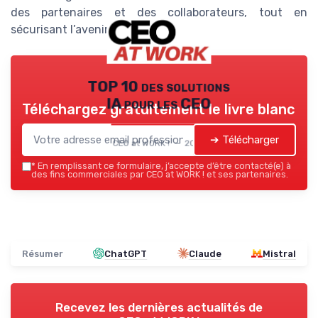
des partenaires et des collaborateurs, tout en
sécurisant l’avenir de l’entreprise.
TOP 10 des solutions
IA pour les CEO
Téléchargez gratuitement le livre blanc
➔ Télécharger
CEO at WORK ! — 2026
*
En remplissant ce formulaire, j’accepte d’être contacté(e) à
des fins commerciales par CEO at WORK ! et ses partenaires.
Résumer
ChatGPT
Claude
Mistral
Recevez les dernières actualités de