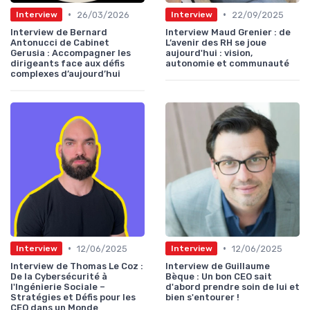
•
•
26/03/2026
22/09/2025
Interview
Interview
Interview de Bernard
Interview Maud Grenier : de
Antonucci de Cabinet
L’avenir des RH se joue
Gerusia : Accompagner les
aujourd'hui : vision,
dirigeants face aux défis
autonomie et communauté
complexes d’aujourd’hui
•
•
12/06/2025
12/06/2025
Interview
Interview
Interview de Thomas Le Coz :
Interview de Guillaume
De la Cybersécurité à
Bèque : Un bon CEO sait
l'Ingénierie Sociale –
d'abord prendre soin de lui et
Stratégies et Défis pour les
bien s'entourer !
CEO dans un Monde