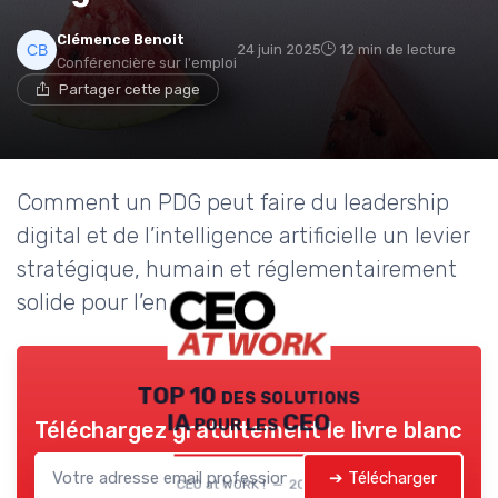
Clémence Benoit
24 juin 2025
12 min de lecture
Conférencière sur l'emploi
Partager cette page
Comment un PDG peut faire du leadership
digital et de l’intelligence artificielle un levier
stratégique, humain et réglementairement
solide pour l’entreprise.
TOP 10 des solutions
IA pour les CEO
Téléchargez gratuitement le livre blanc
➔ Télécharger
CEO at WORK ! — 2026