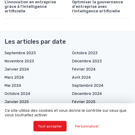
L'innovation en entreprise
Optimiser la gouvernance
grâce à l'intelligence
d'entreprise avec
artificielle
l'intelligence artificielle
Les articles par date
Septembre 2023
Octobre 2023
Novembre 2023
Décembre 2023
Janvier 2024
Février 2024
Mars 2024
Avril 2024
Mai 2024
Septembre 2024
Octobre 2024
Décembre 2024
Janvier 2025
Février 2025
Mars 2025
Avril 2025
Ce site utilise des cookies et vous donne le contrôle sur ceux que
vous souhaitez activer
Mai 2025
Juin 2025
Juillet 2025
Août 2025
Tout accepter
Personnaliser
Septembre 2025
Novembre 2025