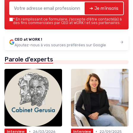
➔ Je m'inscris
*
En remplissant ce formulaire, j’accepte d’être contacté(e) à
des fins commerciales par CEO at WORK ! et ses partenaires.
CEO at WORK !
Ajoutez-nous à vos sources préférées sur Google
Parole d'experts
•
•
26/03/2026
22/09/2025
Interview
Interview