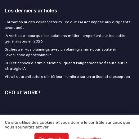
Les derniers articles
Formation IA des collaborateurs : ce que l'AI Act impose aux dirigeants
avant août
IA verticale : pourquoi les solutions métier l'emportent sur les outils
généralistes en 2026
Orchestrer vos plannings avec un plannigramme pour soutenir
l’excellence opérationnelle
CEO et conseil d'administration : quand l'alignement se fissure sur la
stratégie IA
Vitrail et architecture d'intérieur : lumière sur un artisanat d'exception
CEO at WORK !
Ce site utilise des cookies et vous donne le contrôle sur ceux que
Mentions légales
Politique de confidentialité
Grande
vous souhaitez activer
Enquête 2025 sur L'IA et les CEO
© CEO at WORK ! 2026
Tout accepter
Personnaliser