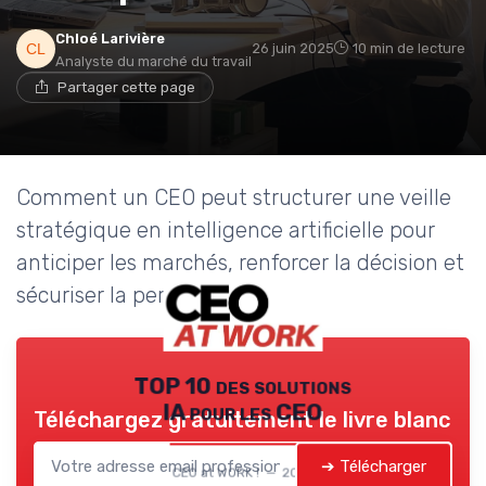
Chloé Larivière
26 juin 2025
10 min de lecture
Analyste du marché du travail
Partager cette page
Comment un CEO peut structurer une veille
stratégique en intelligence artificielle pour
anticiper les marchés, renforcer la décision et
sécuriser la performance.
TOP 10 des solutions
IA pour les CEO
Téléchargez gratuitement le livre blanc
➔ Télécharger
CEO at WORK ! — 2026