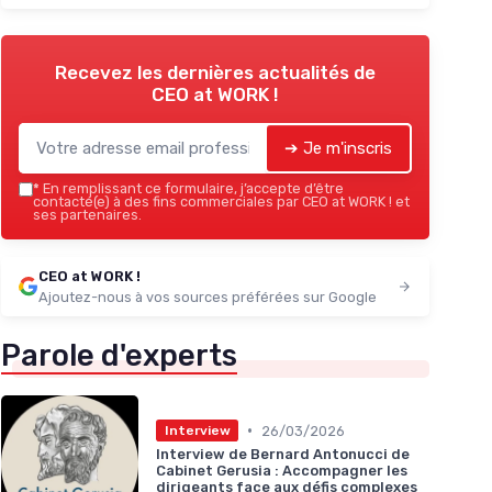
Recevez les dernières actualités de
CEO at WORK !
➔ Je m'inscris
*
En remplissant ce formulaire, j’accepte d’être
contacté(e) à des fins commerciales par CEO at WORK ! et
ses partenaires.
CEO at WORK !
Ajoutez-nous à vos sources préférées sur Google
Parole d'experts
•
26/03/2026
Interview
Interview de Bernard Antonucci de
Cabinet Gerusia : Accompagner les
dirigeants face aux défis complexes