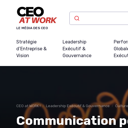
Panneau de gestion des cookies
LE MÉDIA DES CEO
Stratégie
Leadership
Perfo
d’Entreprise &
Exécutif &
Global
Vision
Gouvernance
Exécu
CEO at WORK !
Leadership Exécutif & Gouvernance
Culture
Communication po