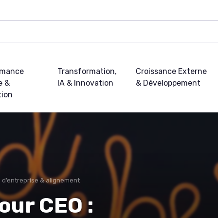
rmance
Transformation,
Croissance Externe
e &
IA & Innovation
& Développement
tion
 d’entreprise & alignement
ur CEO :