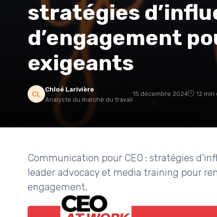
stratégies d’infl
d’engagement pou
exigeants
Chloé Larivière
15 décembre 2024
12 min 
Analyste du marché du travail
Communication pour CEO : stratégies d’inf
leader advocacy et media training pour renf
engagement.