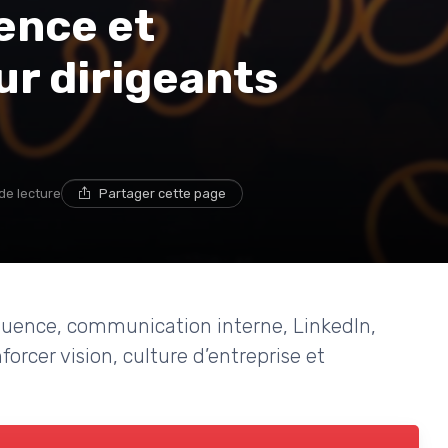
uence et
r dirigeants
de lecture
Partager cette page
luence, communication interne, LinkedIn,
orcer vision, culture d’entreprise et