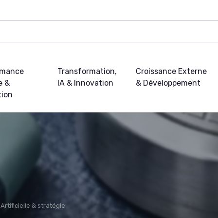
rmance
Transformation,
Croissance Externe
e &
IA & Innovation
& Développement
tion
Artificielle & stratégie