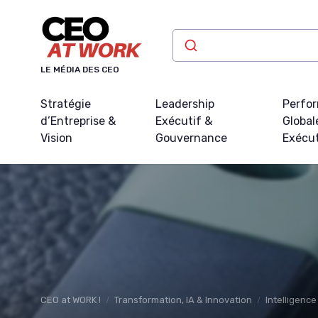
Panneau de gestion des cookies
LE MÉDIA DES CEO
Stratégie
Leadership
Perfo
d’Entreprise &
Exécutif &
Global
Vision
Gouvernance
Exécu
CEO at WORK !
Transformation, IA & Innovation
Intelligence 