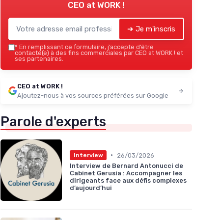
CEO at WORK !
➔ Je m'inscris
*
En remplissant ce formulaire, j’accepte d’être
contacté(e) à des fins commerciales par CEO at WORK ! et
ses partenaires.
CEO at WORK !
Ajoutez-nous à vos sources préférées sur Google
Parole d'experts
•
26/03/2026
Interview
Interview de Bernard Antonucci de
Cabinet Gerusia : Accompagner les
dirigeants face aux défis complexes
d’aujourd’hui