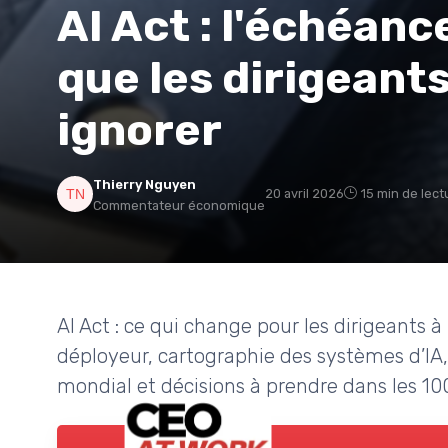
AI Act : l'échéan
que les dirigeant
ignorer
Thierry Nguyen
20 avril 2026
15 min de lect
Commentateur économique
AI Act : ce qui change pour les dirigeants à
déployeur, cartographie des systèmes d’IA,
mondial et décisions à prendre dans les 100