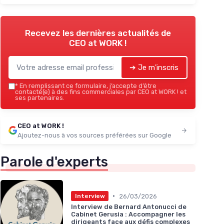
Recevez les dernières actualités de
CEO at WORK !
➔ Je m'inscris
*
En remplissant ce formulaire, j’accepte d’être
contacté(e) à des fins commerciales par CEO at WORK ! et
ses partenaires.
CEO at WORK !
Ajoutez-nous à vos sources préférées sur Google
Parole d'experts
•
26/03/2026
Interview
Interview de Bernard Antonucci de
Cabinet Gerusia : Accompagner les
dirigeants face aux défis complexes