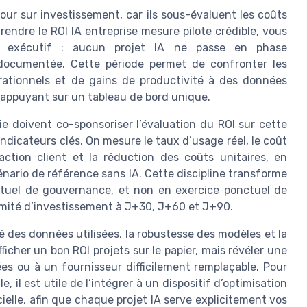
our sur investissement, car ils sous-évaluent les coûts
rendre le ROI IA entreprise mesure pilote crédible, vous
é exécutif : aucun projet IA ne passe en phase
 documentée. Cette période permet de confronter les
érationnels et de gains de productivité à des données
s’appuyant sur un tableau de bord unique.
ie doivent co-sponsoriser l’évaluation du ROI sur cette
dicateurs clés. On mesure le taux d’usage réel, le coût
sfaction client et la réduction des coûts unitaires, en
ario de référence sans IA. Cette discipline transforme
rituel de gouvernance, et non en exercice ponctuel de
comité d’investissement à J+30, J+60 et J+90.
ité des données utilisées, la robustesse des modèles et la
ficher un bon ROI projets sur le papier, mais révéler une
s ou à un fournisseur difficilement remplaçable. Pour
 il est utile de l’intégrer à un dispositif d’optimisation
icielle, afin que chaque projet IA serve explicitement vos