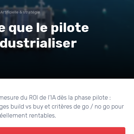
Artificielle & stratégie
e que le pilote
dustrialiser
sure du ROI de l’IA dès la phase pilote :
ages build vs buy et critères de go / no go pour
réellement rentables.