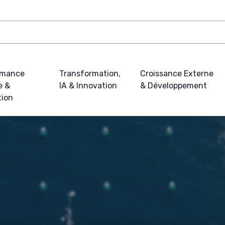
rmance
Transformation,
Croissance Externe
e &
IA & Innovation
& Développement
tion