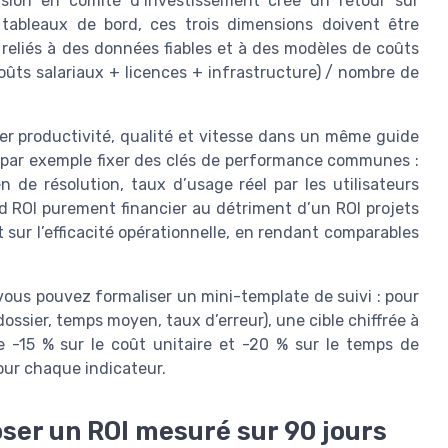
ision en comité d’investissement crée un retour sur
 tableaux de bord, ces trois dimensions doivent être
reliés à des données fiables et à des modèles de coûts
(coûts salariaux + licences + infrastructure) / nombre de
ler productivité, qualité et vitesse dans un même guide
 par exemple fixer des clés de performance communes :
n de résolution, taux d’usage réel par les utilisateurs
rd ROI purement financier au détriment d’un ROI projets
et sur l’efficacité opérationnelle, en rendant comparables
ous pouvez formaliser un mini-template de suivi : pour
ossier, temps moyen, taux d’erreur), une cible chiffrée à
e -15 % sur le coût unitaire et -20 % sur le temps de
pour chaque indicateur.
oser un ROI mesuré sur 90 jours