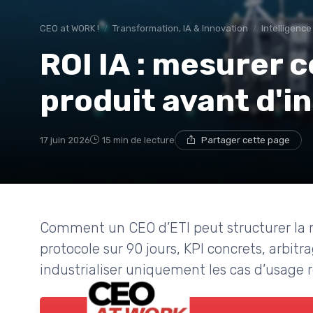
CEO at WORK !
Transformation, IA & Innovation
Intelligence 
ROI IA : mesurer c
produit avant d'in
17 juin 2026
15 min de lecture
Partager cette page
Comment un CEO d’ETI peut structurer la me
protocole sur 90 jours, KPI concrets, arbitr
industrialiser uniquement les cas d’usage 