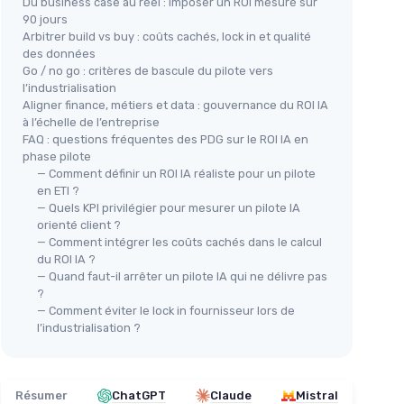
Du business case au réel : imposer un ROI mesuré sur
90 jours
Arbitrer build vs buy : coûts cachés, lock in et qualité
des données
Go / no go : critères de bascule du pilote vers
l’industrialisation
Aligner finance, métiers et data : gouvernance du ROI IA
à l’échelle de l’entreprise
FAQ : questions fréquentes des PDG sur le ROI IA en
phase pilote
— Comment définir un ROI IA réaliste pour un pilote
en ETI ?
— Quels KPI privilégier pour mesurer un pilote IA
orienté client ?
— Comment intégrer les coûts cachés dans le calcul
du ROI IA ?
— Quand faut-il arrêter un pilote IA qui ne délivre pas
?
— Comment éviter le lock in fournisseur lors de
l’industrialisation ?
Résumer
ChatGPT
Claude
Mistral