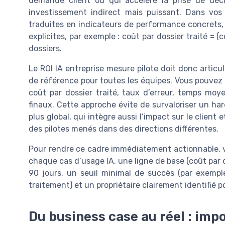
demande client ou qui accélère la prise de déc
investissement indirect mais puissant. Dans vos
traduites en indicateurs de performance concrets, 
explicites, par exemple : coût par dossier traité = 
dossiers.
Le ROI IA entreprise mesure pilote doit donc articu
de référence pour toutes les équipes. Vous pouvez
coût par dossier traité, taux d’erreur, temps moye
finaux. Cette approche évite de survaloriser un ha
plus global, qui intègre aussi l’impact sur le client 
des pilotes menés dans des directions différentes.
Pour rendre ce cadre immédiatement actionnable, v
chaque cas d’usage IA, une ligne de base (coût par d
90 jours, un seuil minimal de succès (par exempl
traitement) et un propriétaire clairement identifié 
Du business case au réel : imp