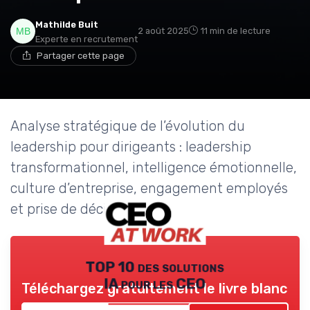
Mathilde Buit
2 août 2025
11 min de lecture
Experte en recrutement
Partager cette page
Analyse stratégique de l’évolution du
leadership pour dirigeants : leadership
transformationnel, intelligence émotionnelle,
culture d’entreprise, engagement employés
et prise de décision.
TOP 10 des solutions
IA pour les CEO
Téléchargez gratuitement le livre blanc