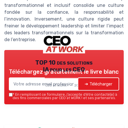
transformationnel et inclusif consolide une culture
fondée sur la confiance, la responsabilité et
l’innovation. Inversement, une culture rigide peut
freiner le développement leadership et limiter l’impact
des leaders transformationnels sur la transformation
de l’entreprise.
TOP 10 des solutions
IA pour les CEO
Téléchargez gratuitement le livre blanc
➔ Télécharger
CEO at WORK ! — 2026
*
En remplissant ce formulaire, j’accepte d’être contacté(e) à
des fins commerciales par CEO at WORK ! et ses partenaires.