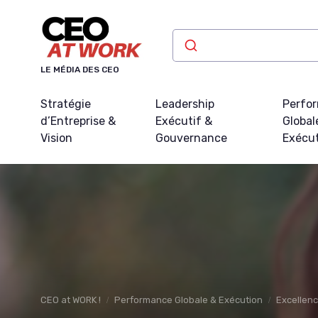
Panneau de gestion des cookies
LE MÉDIA DES CEO
Stratégie
Leadership
Perfo
d’Entreprise &
Exécutif &
Global
Vision
Gouvernance
Exécu
CEO at WORK !
Performance Globale & Exécution
Excellenc