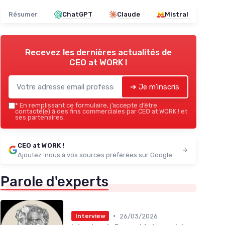
Résumer
ChatGPT
Claude
Mistral
Recevez les dernières actualités de
CEO at WORK !
➔ Je m'inscris
*
En remplissant ce formulaire, j’accepte d’être
contacté(e) à des fins commerciales par CEO at WORK ! et
ses partenaires.
CEO at WORK !
Ajoutez-nous à vos sources préférées sur Google
Parole d'experts
•
26/03/2026
Interview