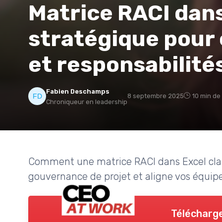
Matrice RACI dans 
stratégique pour c
et responsabilité
Fabien Deschamps
8 septembre 2025
10 min de
Chroniqueur en leadership
Comment une matrice RACI dans Excel clarifi
gouvernance de projet et aligne vos équipes
Télécharge