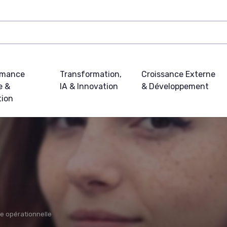
rmance
Transformation,
Croissance Externe
e &
IA & Innovation
& Développement
tion
e opérationnelle