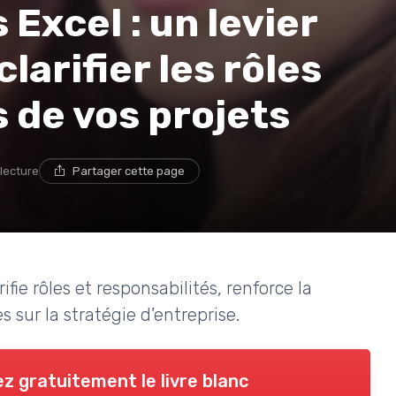
Excel : un levier
larifier les rôles
s de vos projets
 lecture
Partager cette page
e rôles et responsabilités, renforce la
 sur la stratégie d’entreprise.
z gratuitement le livre blanc