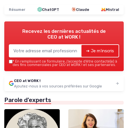
Résumer
ChatGPT
Claude
Mistral
Recevez les dernières actualités de
CEO at WORK !
➔ Je m'inscris
*
En remplissant ce formulaire, j’accepte d’être contacté(e) à
des fins commerciales par CEO at WORK ! et ses partenaires.
CEO at WORK !
Ajoutez-nous à vos sources préférées sur Google
Parole d'experts