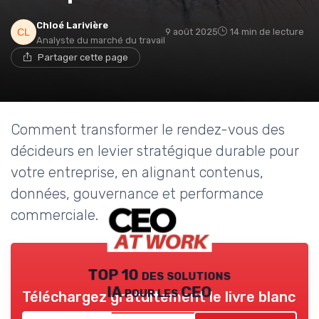
Chloé Larivière
9 août 2025
14 min de lecture
Analyste du marché du travail
Partager cette page
Comment transformer le rendez-vous des
décideurs en levier stratégique durable pour
votre entreprise, en alignant contenus,
données, gouvernance et performance
commerciale.
TOP 10 des solutions
IA pour les CEO
Téléchargez gratuitement le livre blanc