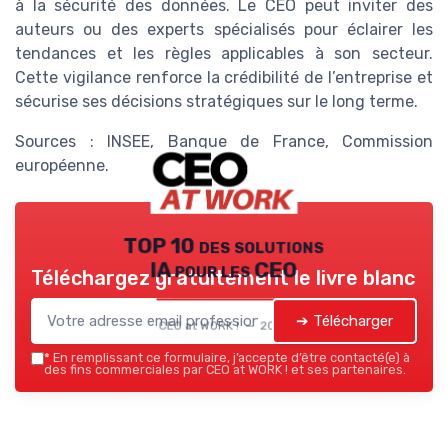
à la sécurité des données. Le CEO peut inviter des
auteurs ou des experts spécialisés pour éclairer les
tendances et les règles applicables à son secteur.
Cette vigilance renforce la crédibilité de l’entreprise et
sécurise ses décisions stratégiques sur le long terme.
Sources : INSEE, Banque de France, Commission
européenne.
TOP 10 des solutions
IA pour les CEO
Téléchargez gratuitement le livre blanc
➔ Télécharger
CEO at WORK ! — 2026
*
En remplissant ce formulaire, j’accepte d’être contacté(e) à
des fins commerciales par CEO at WORK ! et ses partenaires.