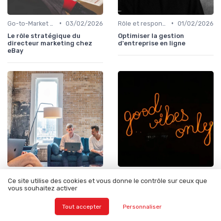
•
•
Go-to-Market & expansion des marchés
03/02/2026
Rôle et responsabilités du CEO
01/02/2026
Le rôle stratégique du
Optimiser la gestion
directeur marketing chez
d'entreprise en ligne
eBay
•
•
Gouvernance d’entreprise
31/01/2026
Rôle et responsabilités du CEO
31/01/2026
Ce site utilise des cookies et vous donne le contrôle sur ceux que
Directives de gestion pour
Comprendre le rôle du
vous souhaitez activer
une entreprise prospère
directeur commercial
Tout accepter
Personnaliser