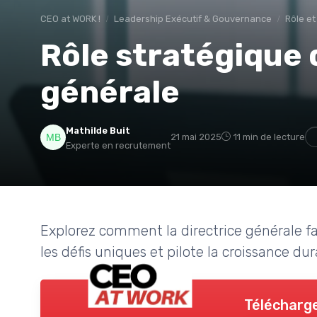
CEO at WORK !
Leadership Exécutif & Gouvernance
Rôle et
Rôle stratégique d
générale
Mathilde Buit
21 mai 2025
11 min de lecture
Experte en recrutement
Explorez comment la directrice générale fa
les défis uniques et pilote la croissance dur
Télécharge