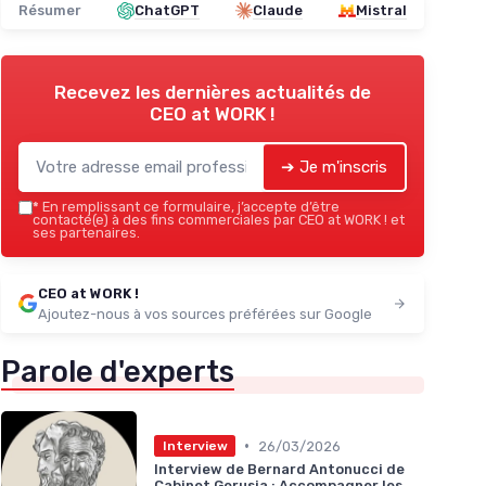
Résumer
ChatGPT
Claude
Mistral
Recevez les dernières actualités de
CEO at WORK !
➔ Je m'inscris
*
En remplissant ce formulaire, j’accepte d’être
contacté(e) à des fins commerciales par CEO at WORK ! et
ses partenaires.
CEO at WORK !
Ajoutez-nous à vos sources préférées sur Google
Parole d'experts
•
26/03/2026
Interview
Interview de Bernard Antonucci de
Cabinet Gerusia : Accompagner les