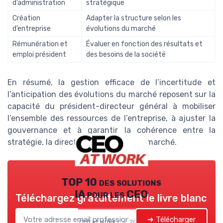
d’administration
stratégique
Création
Adapter la structure selon les
d’entreprise
évolutions du marché
Rémunération et
Évaluer en fonction des résultats et
emploi président
des besoins de la société
En résumé, la gestion efficace de l’incertitude et
l’anticipation des évolutions du marché reposent sur la
capacité du président-directeur général à mobiliser
l’ensemble des ressources de l’entreprise, à ajuster la
gouvernance et à garantir la cohérence entre la
stratégie, la direction et la réalité du marché.
TOP 10 des solutions
IA pour les CEO
Téléchargez gratuitement le livre blanc
➔ Télécharger
CEO at WORK ! — 2026