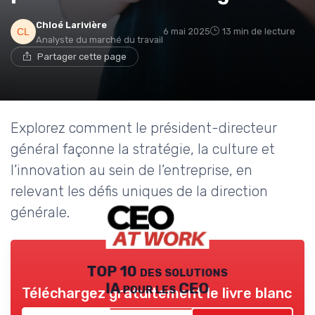
Chloé Larivière
6 mai 2025
13 min de lecture
Analyste du marché du travail
Partager cette page
Explorez comment le président-directeur
général façonne la stratégie, la culture et
l’innovation au sein de l’entreprise, en
relevant les défis uniques de la direction
générale.
TOP 10 des solutions
IA pour les CEO
Téléchargez gratuitement le livre blanc