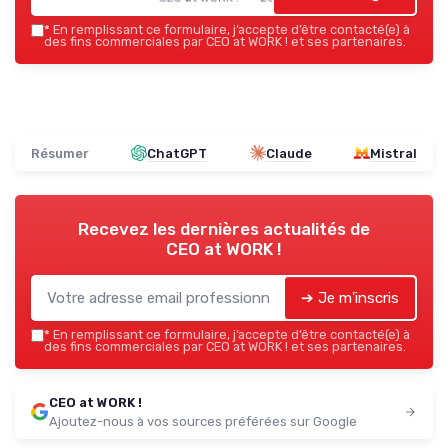
*
En remplissant ce formulaire, j’accepte d’être contacté(e) à
des fins commerciales par CEO at WORK ! et ses partenaires.
Résumer
ChatGPT
Claude
Mistral
Recevez les dernières actualités de
CEO at WORK !
➔ Je m'inscris
*
En remplissant ce formulaire, j’accepte d’être contacté(e) à
des fins commerciales par CEO at WORK ! et ses partenaires.
CEO at WORK !
Ajoutez-nous à vos sources préférées sur Google