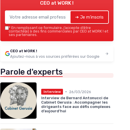
CEO at WORK !
➔ Je m'inscris
*
En remplissant ce formulaire, j’accepte d’être
contacté(e) à des fins commerciales par CEO at WORK ! et
ses partenaires.
CEO at WORK !
Ajoutez-nous à vos sources préférées sur Google
Parole d'experts
•
26/03/2026
Interview
Interview de Bernard Antonucci de
Cabinet Gerusia : Accompagner les
dirigeants face aux défis complexes
d’aujourd’hui