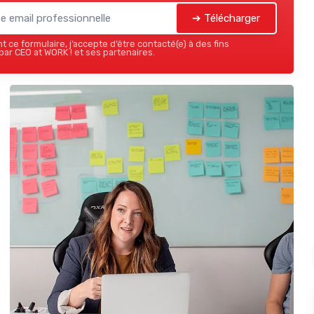
➔ Télécharger
 ce formulaire, j’accepte d’être contacté(e) à des fins
ar CEO at WORK ! et ses partenaires.