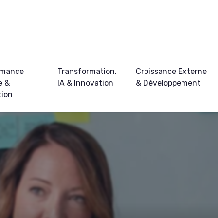
rmance
Transformation,
Croissance Externe
e &
IA & Innovation
& Développement
tion