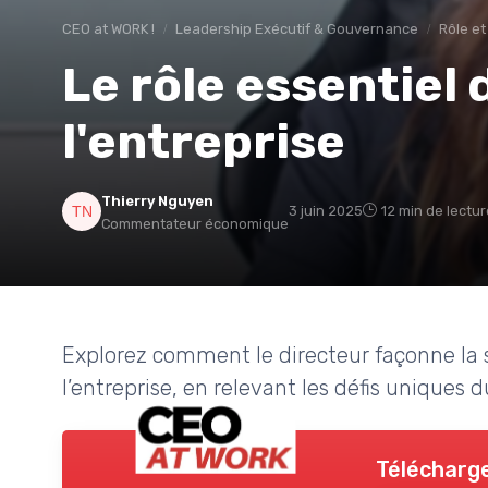
CEO at WORK !
Leadership Exécutif & Gouvernance
Rôle et
Le rôle essentiel
l'entreprise
Thierry Nguyen
3 juin 2025
12 min de lectur
Commentateur économique
Explorez comment le directeur façonne la s
l’entreprise, en relevant les défis uniqu
Télécharge