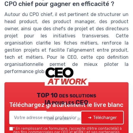
CPO chief pour gagner en efficacité ?
Autour du CPO chief, il est pertinent de structurer un
head product, des product manager, des product
owner, ainsi que des chefs de projet et des directeurs
projet pour les initiatives transverses. Cette
organisation clarifie les fiches métiers, renforce la
gestion projets et facilite l’alignement entre produit,
tech et métiers. Pour le CEO, cette cpo definition
organisationnelle permet de mieux piloter la
performance globale de l’entreprise.
TOP 10 des solutions
IA pour les CEO
Téléchargez gratuitement le livre blanc
➔ Télécharger
CEO at WORK ! — 2026
*
En remplissant ce formulaire, j’accepte d’être contacté(e) à
des fins commerciales par CEO at WORK ! et ses partenaires.