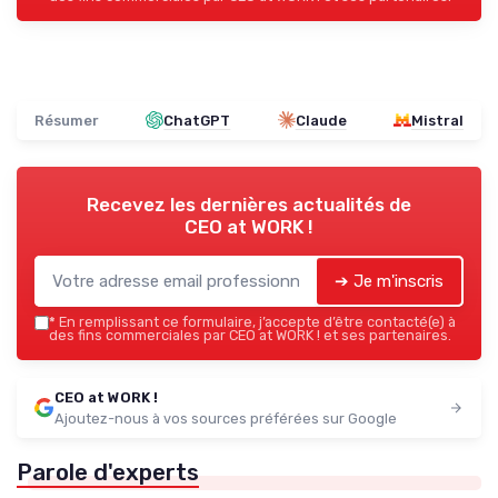
Résumer
ChatGPT
Claude
Mistral
Recevez les dernières actualités de
CEO at WORK !
➔ Je m'inscris
*
En remplissant ce formulaire, j’accepte d’être contacté(e) à
des fins commerciales par CEO at WORK ! et ses partenaires.
CEO at WORK !
Ajoutez-nous à vos sources préférées sur Google
Parole d'experts