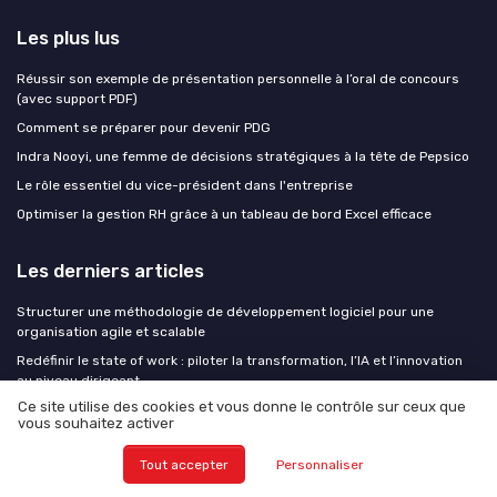
Les plus lus
Réussir son exemple de présentation personnelle à l’oral de concours
(avec support PDF)
Comment se préparer pour devenir PDG
Indra Nooyi, une femme de décisions stratégiques à la tête de Pepsico
Le rôle essentiel du vice-président dans l'entreprise
Optimiser la gestion RH grâce à un tableau de bord Excel efficace
Les derniers articles
Structurer une méthodologie de développement logiciel pour une
organisation agile et scalable
Redéfinir le state of work : piloter la transformation, l’IA et l’innovation
au niveau dirigeant
Ce site utilise des cookies et vous donne le contrôle sur ceux que
Pénurie de talents en scale-up : les leviers que le fondateur garde sous
vous souhaitez activer
la main
Formation IA des collaborateurs : ce que l'AI Act impose aux dirigeants
Tout accepter
Personnaliser
avant août