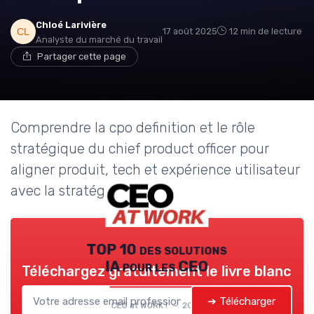
Chloé Larivière
17 août 2025
12 min de lecture
Analyste du marché du travail
Partager cette page
Comprendre la cpo definition et le rôle
stratégique du chief product officer pour
aligner produit, tech et expérience utilisateur
avec la stratégie d’entreprise.
TOP 10 des solutions
IA pour les CEO
Téléchargez gratuitement le livre blanc
➔ Télécharger
CEO at WORK ! — 2026