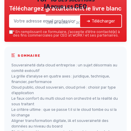
IA pour les CEO
Téléchargez gratuitement le livre blanc
➔ Télécharger
CEO at WORK ! — 2026
*
En remplissant ce formulaire, j’accepte d’être contacté(e) à
des fins commerciales par CEO at WORK ! et ses partenaires.
SOMMAIRE
Souveraineté data cloud entreprise : un sujet désormais au
comité exécutif
La grille d’analyse en quatre axes : juridique, technique,
financier, performance
Cloud public, cloud souverain, cloud privé : choisir par type
d’application
Le faux confort du multi cloud non orchestré et la réalité du
sous traitant
Le critère ultime : que se passe t il si le cloud tombe ou si la
loi change
Aligner transformation digitale, IA et souveraineté des
données au niveau du board