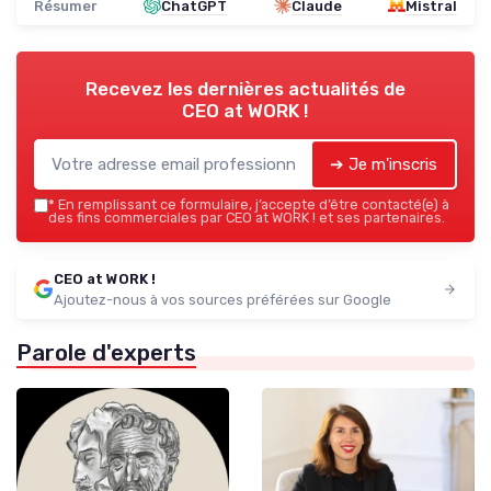
Résumer
ChatGPT
Claude
Mistral
Recevez les dernières actualités de
CEO at WORK !
➔ Je m'inscris
*
En remplissant ce formulaire, j’accepte d’être contacté(e) à
des fins commerciales par CEO at WORK ! et ses partenaires.
CEO at WORK !
Ajoutez-nous à vos sources préférées sur Google
Parole d'experts