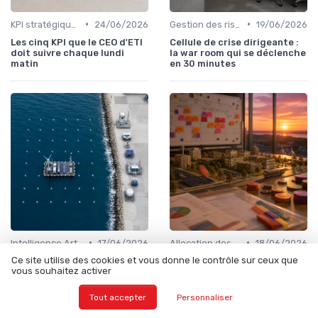
•
•
KPI stratégiques & reporting exécutif
24/06/2026
Gestion des risques & résilience
19/06/2026
Les cinq KPI que le CEO d'ETI
Cellule de crise dirigeante :
doit suivre chaque lundi
la war room qui se déclenche
matin
en 30 minutes
•
•
Intelligence Artificielle & stratégie
17/06/2026
Allocation des ressources
18/06/2026
Ce site utilise des cookies et vous donne le contrôle sur ceux que
ROI IA : mesurer ce que le
Trajectoire 1.5°C : du plan
vous souhaitez activer
pilote produit avant
climat à l'allocation
d'industrialiser
budgétaire annuelle
Tout accepter
Personnaliser