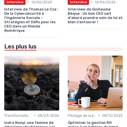
•
•
12/06/2025
12/06/2025
Interview
Interview
Interview de Thomas Le Coz :
Interview de Guillaume
De la Cybersécurité à
Bèque : Un bon CEO sait
l'Ingénierie Sociale –
d'abord prendre soin de lui et
Stratégies et Défis pour les
bien s'entourer !
CEO dans un Monde
Numérique
Les plus lus
•
•
Transformation digitale de l’entreprise
08/03/2026
Pilotage de la performance globale
08/12/2025
Indra Nooyi, une femme de
Optimiser la gestion RH
décisions stratégiques à la
grâce à un tableau de bord