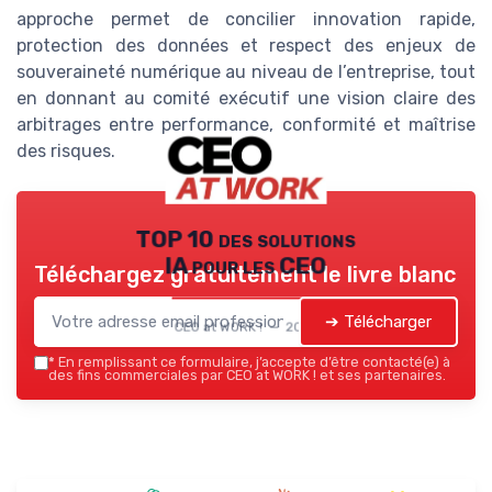
approche permet de concilier innovation rapide,
protection des données et respect des enjeux de
souveraineté numérique au niveau de l’entreprise, tout
en donnant au comité exécutif une vision claire des
arbitrages entre performance, conformité et maîtrise
des risques.
TOP 10 des solutions
IA pour les CEO
Téléchargez gratuitement le livre blanc
➔ Télécharger
CEO at WORK ! — 2026
*
En remplissant ce formulaire, j’accepte d’être contacté(e) à
des fins commerciales par CEO at WORK ! et ses partenaires.