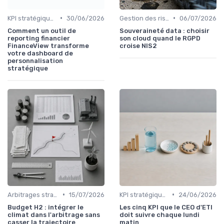
•
•
KPI stratégiques & reporting exécutif
30/06/2026
Gestion des risques & résilience
06/07/2026
Comment un outil de
Souveraineté data : choisir
reporting financier
son cloud quand le RGPD
FinanceView transforme
croise NIS2
votre dashboard de
personnalisation
stratégique
•
•
Arbitrages stratégiques & priorisation
15/07/2026
KPI stratégiques & reporting exécutif
24/06/2026
Budget H2 : intégrer le
Les cinq KPI que le CEO d'ETI
climat dans l'arbitrage sans
doit suivre chaque lundi
casser la trajectoire
matin