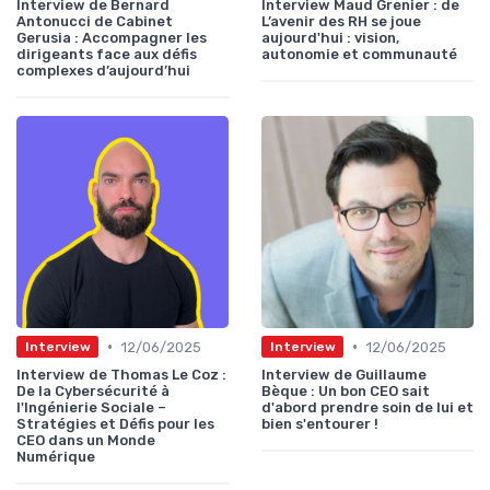
Interview de Bernard
Interview Maud Grenier : de
Antonucci de Cabinet
L’avenir des RH se joue
Gerusia : Accompagner les
aujourd'hui : vision,
dirigeants face aux défis
autonomie et communauté
complexes d’aujourd’hui
•
•
12/06/2025
12/06/2025
Interview
Interview
Interview de Thomas Le Coz :
Interview de Guillaume
De la Cybersécurité à
Bèque : Un bon CEO sait
l'Ingénierie Sociale –
d'abord prendre soin de lui et
Stratégies et Défis pour les
bien s'entourer !
CEO dans un Monde
Numérique