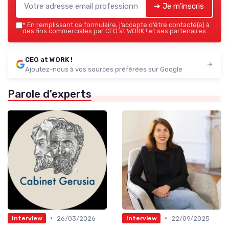
➔ Je m'inscris
*
En remplissant ce formulaire, j’accepte d’être contacté(e) à
des fins commerciales par CEO at WORK ! et ses partenaires.
CEO at WORK !
Ajoutez-nous à vos sources préférées sur Google
Parole d'experts
•
•
26/03/2026
22/09/2025
Interview
Interview