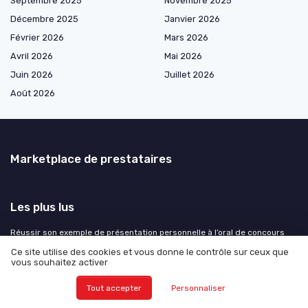
Septembre 2025
Novembre 2025
Décembre 2025
Janvier 2026
Février 2026
Mars 2026
Avril 2026
Mai 2026
Juin 2026
Juillet 2026
Août 2026
Marketplace de prestataires
Les plus lus
Réussir son exemple de présentation personnelle à l’oral de concours
(avec support PDF)
Ce site utilise des cookies et vous donne le contrôle sur ceux que
vous souhaitez activer
Comment se préparer pour devenir PDG
Indra Nooyi, une femme de décisions stratégiques à la tête de Pepsico
Tout accepter
Personnaliser
Le rôle essentiel du vice-président dans l'entreprise