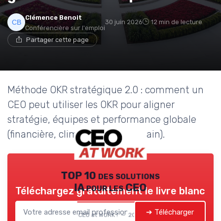
Clémence Benoit
30 juin 2026
12 min de lecture
Conférencière sur l'emploi
Partager cette page
Méthode OKR stratégique 2.0 : comment un
CEO peut utiliser les OKR pour aligner
stratégie, équipes et performance globale
(financière, climat, capital humain).
TOP 10 des solutions
IA pour les CEO
Téléchargez gratuitement le livre blanc
➔ Télécharger
CEO at WORK ! — 2026