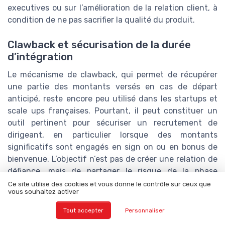
executives ou sur l’amélioration de la relation client, à
condition de ne pas sacrifier la qualité du produit.
Clawback et sécurisation de la durée
d’intégration
Le mécanisme de clawback, qui permet de récupérer
une partie des montants versés en cas de départ
anticipé, reste encore peu utilisé dans les startups et
scale ups françaises. Pourtant, il peut constituer un
outil pertinent pour sécuriser un recrutement de
dirigeant, en particulier lorsque des montants
significatifs sont engagés en sign on ou en bonus de
bienvenue. L’objectif n’est pas de créer une relation de
défiance, mais de partager le risque de la phase
d’intégration.
Ce site utilise des cookies et vous donne le contrôle sur ceux que
vous souhaitez activer
Pour être acceptable, un clawback doit être clairement
Tout accepter
Personnaliser
expliqué dès le début du processus de recrutement, et