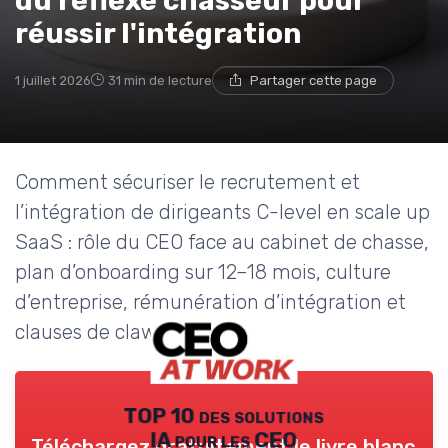
du réflexe chasseur pour
réussir l'intégration
1 juillet 2026
31 min de lecture
Partager cette page
Comment sécuriser le recrutement et
l’intégration de dirigeants C-level en scale up
SaaS : rôle du CEO face au cabinet de chasse,
plan d’onboarding sur 12–18 mois, culture
d’entreprise, rémunération d’intégration et
clauses de clawback.
TOP 10 des solutions
IA pour les CEO
Téléchargez gratuitement le livre blanc