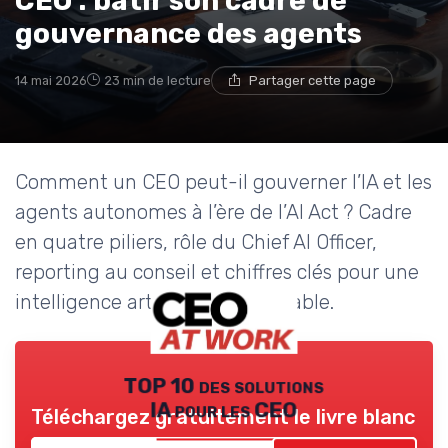
CEO : bâtir son cadre de
gouvernance des agents
14 mai 2026
23 min de lecture
Partager cette page
Comment un CEO peut-il gouverner l’IA et les
agents autonomes à l’ère de l’AI Act ? Cadre
en quatre piliers, rôle du Chief AI Officer,
reporting au conseil et chiffres clés pour une
intelligence artificielle responsable.
TOP 10 des solutions
IA pour les CEO
Téléchargez gratuitement le livre blanc