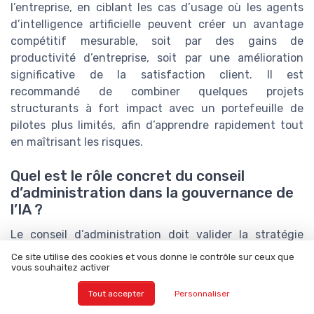
l’entreprise, en ciblant les cas d’usage où les agents
d’intelligence artificielle peuvent créer un avantage
compétitif mesurable, soit par des gains de
productivité d’entreprise, soit par une amélioration
significative de la satisfaction client. Il est
recommandé de combiner quelques projets
structurants à fort impact avec un portefeuille de
pilotes plus limités, afin d’apprendre rapidement tout
en maîtrisant les risques.
Quel est le rôle concret du conseil
d’administration dans la gouvernance de
l’IA ?
Le conseil d’administration doit valider la stratégie
globale d’IA, s’assurer que les risques sont
Ce site utilise des cookies et vous donne le contrôle sur ceux que
correctement identifiés et gérés, et suivre
vous souhaitez activer
régulièrement les indicateurs clés liés aux agents, aux
Tout accepter
Personnaliser
incidents et aux investissements. Il revient aussi au