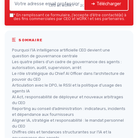
➔ Télécharger
CEO at WORK ! — 2026
*
En remplissant ce formulaire, j’accepte d’être contacté(e) à
des fins commerciales par CEO at WORK ! et ses partenaires.
SOMMAIRE
Pourquoi l’IA intelligence artificielle CEO devient une
question de gouvernance centrale
Les quatre piliers d’un cadre de gouvernance des agents :
autorisation, audit, supervision, arrêt
Le rôle stratégique du Chief AI Officer dans l’architecture de
pouvoir du CEO
Articulation avec le DPO, le RSSI et la politique d’usage des
agents IA
AI Act, responsabilité de déployeur et nouveaux arbitrages
du CEO
Reporting au conseil d’administration : indicateurs, incidents
et dépendance aux fournisseurs
Aligner IA, stratégie et responsabilité : le mandat personnel
du CEO
Chiffres clés et tendances structurantes sur l’IA et la
gouvernance des agents