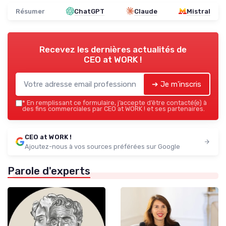
Résumer
ChatGPT
Claude
Mistral
Recevez les dernières actualités de
CEO at WORK !
➔ Je m'inscris
*
En remplissant ce formulaire, j’accepte d’être contacté(e) à
des fins commerciales par CEO at WORK ! et ses partenaires.
CEO at WORK !
Ajoutez-nous à vos sources préférées sur Google
Parole d'experts