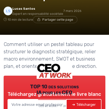
Lucas Santos
7 mars 2026
Expert en responsabilité sociétale
10 min de lecture
Partager cette page
Comment utiliser un pestel tableau pour
structurer le diagnostic stratégique, relier
macro environnement, SWOT et business
plan, et orienter les décisions de direction.
TOP 10 des solutions
IA pour les CEO
Téléchargez gratuitement le livre blanc
➔ Télécharger
CEO at WORK ! — 2026