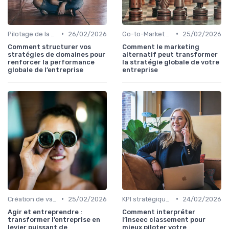
•
•
Pilotage de la performance globale
26/02/2026
Go-to-Market & expansion des marchés
25/02/2026
Comment structurer vos
Comment le marketing
stratégies de domaines pour
alternatif peut transformer
renforcer la performance
la stratégie globale de votre
globale de l’entreprise
entreprise
•
•
Création de valeur durable
25/02/2026
KPI stratégiques & reporting exécutif
24/02/2026
Agir et entreprendre :
Comment interpréter
transformer l’entreprise en
l’inseec classement pour
levier puissant de
mieux piloter votre