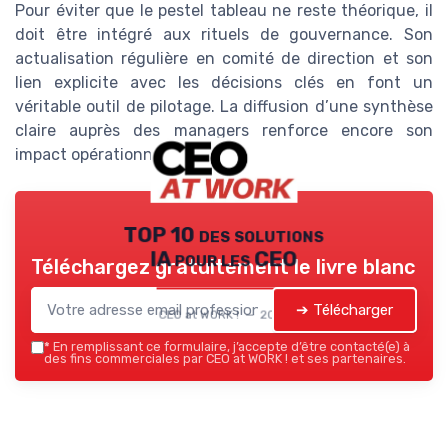
Pour éviter que le pestel tableau ne reste théorique, il
doit être intégré aux rituels de gouvernance. Son
actualisation régulière en comité de direction et son
lien explicite avec les décisions clés en font un
véritable outil de pilotage. La diffusion d’une synthèse
claire auprès des managers renforce encore son
impact opérationnel.
TOP 10 des solutions
IA pour les CEO
Téléchargez gratuitement le livre blanc
➔ Télécharger
CEO at WORK ! — 2026
*
En remplissant ce formulaire, j’accepte d’être contacté(e) à
des fins commerciales par CEO at WORK ! et ses partenaires.