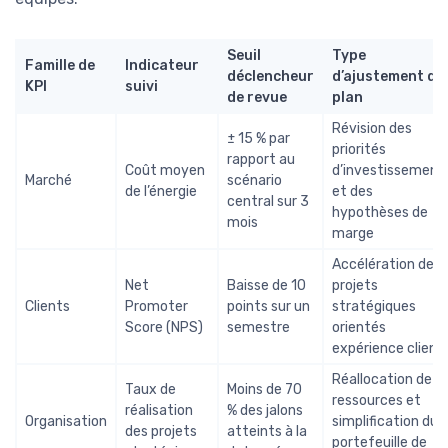
Seuil
Type
Famille de
Indicateur
déclencheur
d’ajustement du
KPI
suivi
de revue
plan
Révision des
± 15 % par
priorités
rapport au
Coût moyen
d’investissement
Marché
scénario
de l’énergie
et des
central sur 3
hypothèses de
mois
marge
Accélération des
Net
Baisse de 10
projets
Clients
Promoter
points sur un
stratégiques
Score (NPS)
semestre
orientés
expérience client
Réallocation de
Taux de
Moins de 70
ressources et
réalisation
% des jalons
Organisation
simplification du
des projets
atteints à la
portefeuille de