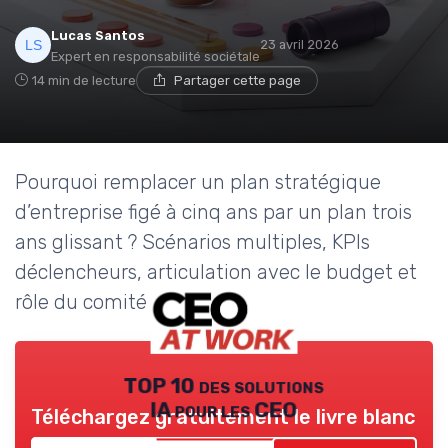
Lucas Santos
23 avril 2026
Expert en responsabilité sociétale
14 min de lecture
Partager cette page
Pourquoi remplacer un plan stratégique
d’entreprise figé à cinq ans par un plan trois
ans glissant ? Scénarios multiples, KPIs
déclencheurs, articulation avec le budget et
rôle du comité stratégique.
TOP 10 des solutions
IA pour les CEO
Téléchargez gratuitement le livre blanc