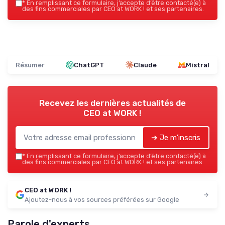
*
En remplissant ce formulaire, j’accepte d’être contacté(e) à
des fins commerciales par CEO at WORK ! et ses partenaires.
Résumer
ChatGPT
Claude
Mistral
Recevez les dernières actualités de
CEO at WORK !
➔ Je m'inscris
*
En remplissant ce formulaire, j’accepte d’être contacté(e) à
des fins commerciales par CEO at WORK ! et ses partenaires.
CEO at WORK !
Ajoutez-nous à vos sources préférées sur Google
Parole d'experts