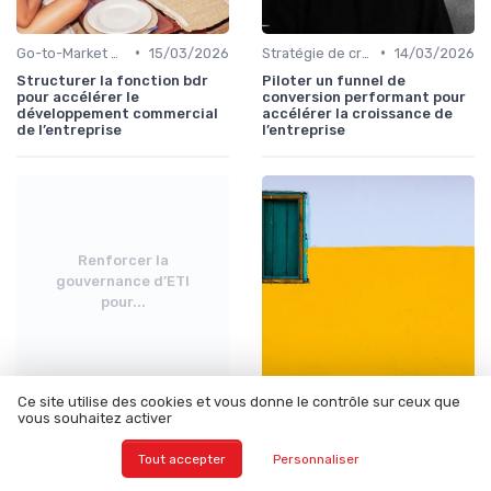
•
•
Go-to-Market & expansion des marchés
15/03/2026
Stratégie de croissance
14/03/2026
Structurer la fonction bdr
Piloter un funnel de
pour accélérer le
conversion performant pour
développement commercial
accélérer la croissance de
de l’entreprise
l’entreprise
Renforcer la
gouvernance d’ETI
pour...
Ce site utilise des cookies et vous donne le contrôle sur ceux que
•
•
Vision stratégique & ambition long terme
13/03/2026
Vision stratégique & ambition long terme
07/03/2026
vous souhaitez activer
Renforcer la gouvernance
Pestel tableau : structurer le
d’ETI pour accélérer une
diagnostic stratégique de
Tout accepter
Personnaliser
croissance durable
votre entreprise