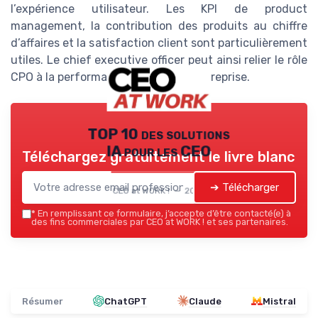
l’expérience utilisateur. Les KPI de product
management, la contribution des produits au chiffre
d’affaires et la satisfaction client sont particulièrement
utiles. Le chief executive officer peut ainsi relier le rôle
CPO à la performance globale de l’entreprise.
TOP 10 des solutions
IA pour les CEO
Téléchargez gratuitement le livre blanc
➔ Télécharger
CEO at WORK ! — 2026
*
En remplissant ce formulaire, j’accepte d’être contacté(e) à
des fins commerciales par CEO at WORK ! et ses partenaires.
Résumer
ChatGPT
Claude
Mistral