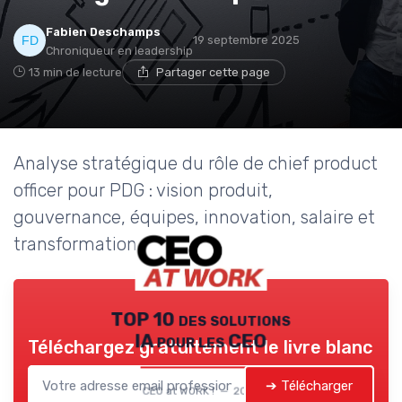
Fabien Deschamps
19 septembre 2025
Chroniqueur en leadership
13 min de lecture
Partager cette page
Analyse stratégique du rôle de chief product
officer pour PDG : vision produit,
gouvernance, équipes, innovation, salaire et
transformation managériale.
TOP 10 des solutions
IA pour les CEO
Téléchargez gratuitement le livre blanc
➔ Télécharger
CEO at WORK ! — 2026