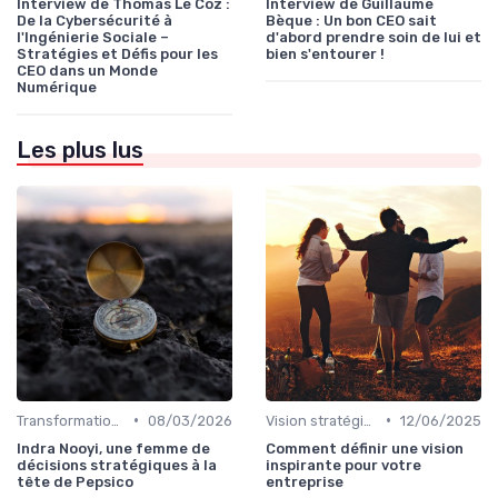
Interview de Thomas Le Coz :
Interview de Guillaume
De la Cybersécurité à
Bèque : Un bon CEO sait
l'Ingénierie Sociale –
d'abord prendre soin de lui et
Stratégies et Défis pour les
bien s'entourer !
CEO dans un Monde
Numérique
Les plus lus
•
•
Transformation digitale de l’entreprise
08/03/2026
Vision stratégique & ambition long terme
12/06/2025
Indra Nooyi, une femme de
Comment définir une vision
décisions stratégiques à la
inspirante pour votre
tête de Pepsico
entreprise