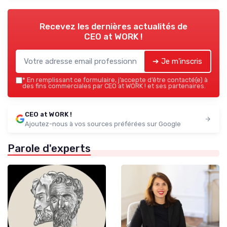
Recevez les dernières actualités de
CEO at WORK !
➔ Je m'inscris
*
En remplissant ce formulaire, j’accepte d’être contacté(e) à
des fins commerciales par CEO at WORK ! et ses partenaires.
CEO at WORK !
Ajoutez-nous à vos sources préférées sur Google
Parole d'experts