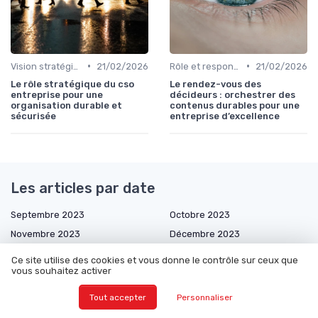
•
•
Vision stratégique & ambition long terme
21/02/2026
Rôle et responsabilités du CEO
21/02/2026
Le rôle stratégique du cso
Le rendez-vous des
entreprise pour une
décideurs : orchestrer des
organisation durable et
contenus durables pour une
sécurisée
entreprise d’excellence
Les articles par date
Septembre 2023
Octobre 2023
Novembre 2023
Décembre 2023
Janvier 2024
Février 2024
Ce site utilise des cookies et vous donne le contrôle sur ceux que
vous souhaitez activer
Mars 2024
Avril 2024
Mai 2024
Septembre 2024
Tout accepter
Personnaliser
Octobre 2024
Décembre 2024