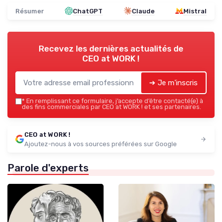
Résumer
ChatGPT
Claude
Mistral
Recevez les dernières actualités de
CEO at WORK !
➔ Je m'inscris
*
En remplissant ce formulaire, j’accepte d’être contacté(e) à
des fins commerciales par CEO at WORK ! et ses partenaires.
CEO at WORK !
Ajoutez-nous à vos sources préférées sur Google
Parole d'experts