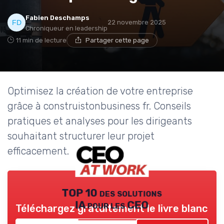
Fabien Deschamps
22 novembre 2025
Chroniqueur en leadership
11 min de lecture
Partager cette page
Optimisez la création de votre entreprise
grâce à construistonbusiness fr. Conseils
pratiques et analyses pour les dirigeants
souhaitant structurer leur projet
efficacement.
TOP 10 des solutions
IA pour les CEO
Téléchargez gratuitement le livre blanc