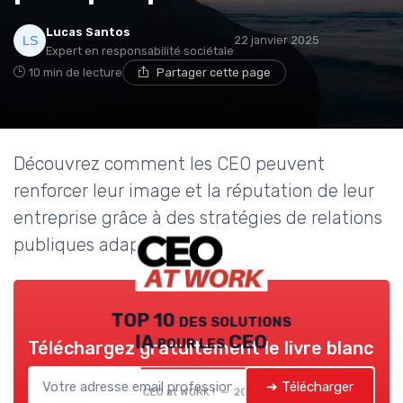
Lucas Santos
22 janvier 2025
Expert en responsabilité sociétale
10 min de lecture
Partager cette page
Découvrez comment les CEO peuvent
renforcer leur image et la réputation de leur
entreprise grâce à des stratégies de relations
publiques adaptées à leur rôle.
TOP 10 des solutions
IA pour les CEO
Téléchargez gratuitement le livre blanc
➔ Télécharger
CEO at WORK ! — 2026