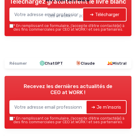
Téléchargez gratuitement le livre blanc
➔ Télécharger
CEO at WORK ! — 2026
*
En remplissant ce formulaire, j’accepte d’être contacté(e) à
des fins commerciales par CEO at WORK ! et ses partenaires.
Résumer
ChatGPT
Claude
Mistral
Recevez les dernières actualités de
CEO at WORK !
➔ Je m'inscris
*
En remplissant ce formulaire, j’accepte d’être contacté(e) à
des fins commerciales par CEO at WORK ! et ses partenaires.