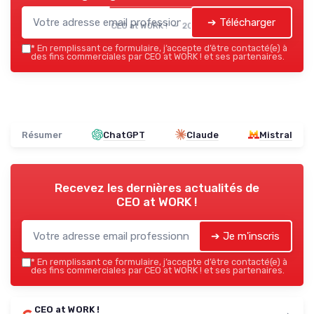
➔ Télécharger
CEO at WORK ! — 2026
*
En remplissant ce formulaire, j’accepte d’être contacté(e) à
des fins commerciales par CEO at WORK ! et ses partenaires.
Résumer
ChatGPT
Claude
Mistral
Recevez les dernières actualités de
CEO at WORK !
➔ Je m'inscris
*
En remplissant ce formulaire, j’accepte d’être contacté(e) à
des fins commerciales par CEO at WORK ! et ses partenaires.
CEO at WORK !