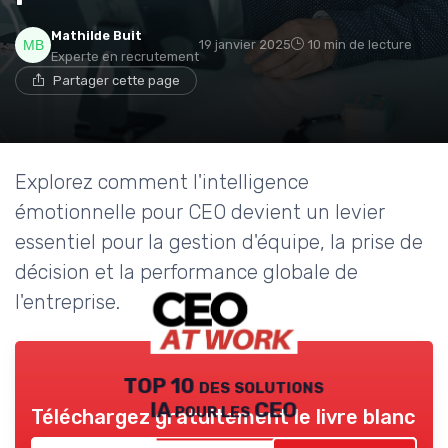
Mathilde Buit
19 janvier 2025
10 min de lecture
Experte en recrutement
Partager cette page
Explorez comment l'intelligence
émotionnelle pour CEO devient un levier
essentiel pour la gestion d'équipe, la prise de
décision et la performance globale de
l'entreprise.
TOP 10 des solutions
IA pour les CEO
Téléchargez gratuitement le livre blanc