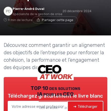
Pierre-André Duval
20 décembre 2024
Spécialiste de la gestion de crise
9 min de lecture
Partager cette page
Découvrez comment garantir un alignement
des objectifs de l’entreprise pour renforcer la
cohésion, la performance et l’engagement
des équipes dirigeantes.
TOP 10 des solutions
IA pour les CEO
Téléchargez gratuitement le livre blanc
➔ Télécharger
CEO at WORK ! — 2026