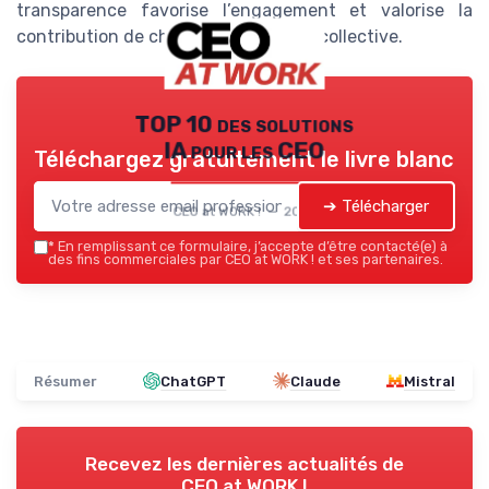
transparence favorise l’engagement et valorise la
contribution de chacun à la réussite collective.
TOP 10 des solutions
IA pour les CEO
Téléchargez gratuitement le livre blanc
➔ Télécharger
CEO at WORK ! — 2026
*
En remplissant ce formulaire, j’accepte d’être contacté(e) à
des fins commerciales par CEO at WORK ! et ses partenaires.
Résumer
ChatGPT
Claude
Mistral
Recevez les dernières actualités de
CEO at WORK !