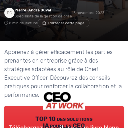
Pierre-André Duval
13 novembre 2023
Spécialiste de la gestion de crise
8 min de lecture
Partager cette page
Apprenez à gérer efficacement les parties
prenantes en entreprise grâce à des
stratégies adaptées au rôle de Chief
Executive Officer. Découvrez des conseils
pratiques pour renforcer la collaboration et la
performance.
TOP 10 des solutions
IA pour les CEO
Téléchargez gratuitement le livre blanc