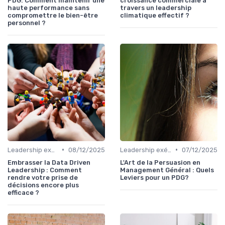
PDG: Comment maintenir une
croissance commerciale à
haute performance sans
travers un leadership
compromettre le bien-être
climatique effectif ?
personnel ?
•
•
Leadership exécutif & prise de décision
08/12/2025
Leadership exécutif & prise de décision
07/12/2025
Embrasser la Data Driven
L'Art de la Persuasion en
Leadership : Comment
Management Général : Quels
rendre votre prise de
Leviers pour un PDG?
décisions encore plus
efficace ?