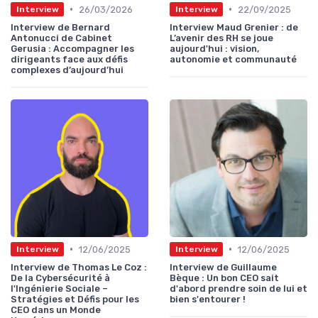
•
•
26/03/2026
22/09/2025
Interview
Interview
Interview de Bernard
Interview Maud Grenier : de
Antonucci de Cabinet
L’avenir des RH se joue
Gerusia : Accompagner les
aujourd'hui : vision,
dirigeants face aux défis
autonomie et communauté
complexes d’aujourd’hui
•
•
12/06/2025
12/06/2025
Interview
Interview
Interview de Thomas Le Coz :
Interview de Guillaume
De la Cybersécurité à
Bèque : Un bon CEO sait
l'Ingénierie Sociale –
d'abord prendre soin de lui et
Stratégies et Défis pour les
bien s'entourer !
CEO dans un Monde