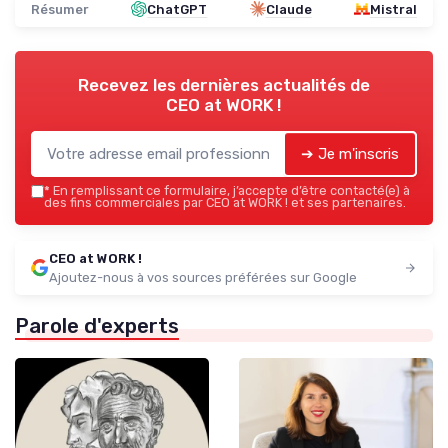
Résumer
ChatGPT
Claude
Mistral
Recevez les dernières actualités de
CEO at WORK !
➔ Je m'inscris
*
En remplissant ce formulaire, j’accepte d’être contacté(e) à
des fins commerciales par CEO at WORK ! et ses partenaires.
CEO at WORK !
Ajoutez-nous à vos sources préférées sur Google
Parole d'experts