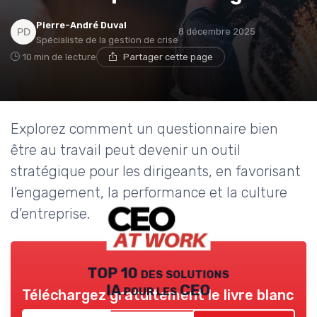
Pierre-André Duval
8 décembre 2025
Spécialiste de la gestion de crise
10 min de lecture
Partager cette page
Explorez comment un questionnaire bien
être au travail peut devenir un outil
stratégique pour les dirigeants, en favorisant
l’engagement, la performance et la culture
d’entreprise.
TOP 10 des solutions
IA pour les CEO
Téléchargez gratuitement le livre blanc