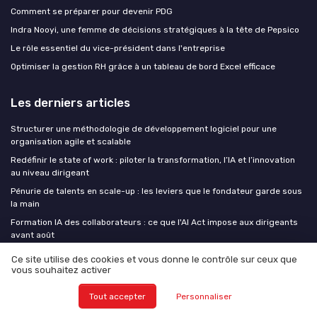
Comment se préparer pour devenir PDG
Indra Nooyi, une femme de décisions stratégiques à la tête de Pepsico
Le rôle essentiel du vice-président dans l'entreprise
Optimiser la gestion RH grâce à un tableau de bord Excel efficace
Les derniers articles
Structurer une méthodologie de développement logiciel pour une
organisation agile et scalable
Redéfinir le state of work : piloter la transformation, l’IA et l’innovation
au niveau dirigeant
Pénurie de talents en scale-up : les leviers que le fondateur garde sous
la main
Formation IA des collaborateurs : ce que l'AI Act impose aux dirigeants
avant août
IA verticale : pourquoi les solutions métier l'emportent sur les outils
Ce site utilise des cookies et vous donne le contrôle sur ceux que
généralistes en 2026
vous souhaitez activer
Tout accepter
Personnaliser
CEO at WORK !