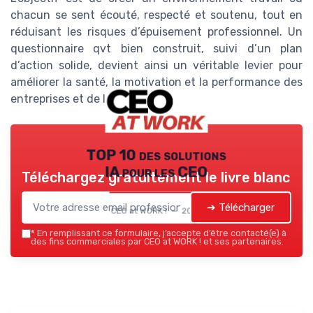
chacun se sent écouté, respecté et soutenu, tout en
réduisant les risques d’épuisement professionnel. Un
questionnaire qvt bien construit, suivi d’un plan
d’action solide, devient ainsi un véritable levier pour
améliorer la santé, la motivation et la performance des
entreprises et de leurs salariés.
TOP 10 des solutions
IA pour les CEO
Téléchargez gratuitement le livre blanc
➔ Télécharger
CEO at WORK ! — 2026
*
En remplissant ce formulaire, j’accepte d’être contacté(e) à
des fins commerciales par CEO at WORK ! et ses partenaires.