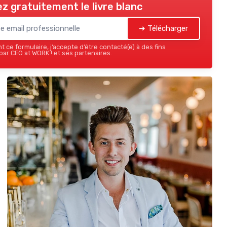
z gratuitement le livre blanc
➔ Télécharger
 ce formulaire, j’accepte d’être contacté(e) à des fins
ar CEO at WORK ! et ses partenaires.