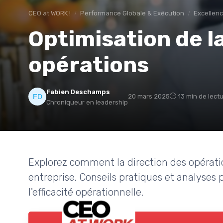
CEO at WORK !
Performance Globale & Exécution
Excellenc
Optimisation de l
opérations
Fabien Deschamps
20 mars 2025
13 min de lect
Chroniqueur en leadership
Explorez comment la direction des opérati
entreprise. Conseils pratiques et analyses 
l'efficacité opérationnelle.