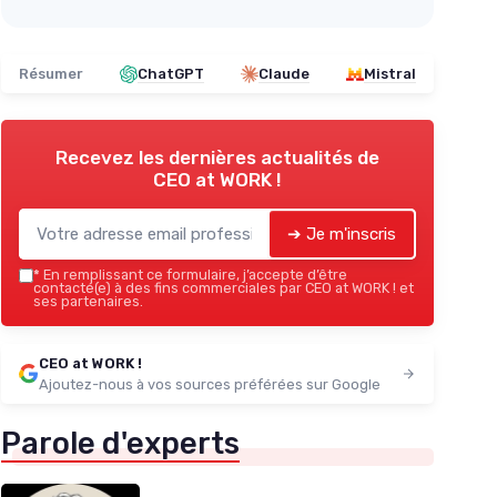
Résumer
ChatGPT
Claude
Mistral
Recevez les dernières actualités de
CEO at WORK !
➔ Je m'inscris
*
En remplissant ce formulaire, j’accepte d’être
contacté(e) à des fins commerciales par CEO at WORK ! et
ses partenaires.
CEO at WORK !
Ajoutez-nous à vos sources préférées sur Google
Parole d'experts